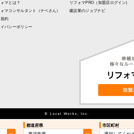
フォマとは？
リフォマPRO
（加盟店ログイン)
フォマコンサルタント（ナベさん）
建設業のジョブナビ
用規約
ライバシーポリシー
© Local Works, Inc.
都道府県
都道府県
市区町村
市区町村
お住まい近くの
お住まい近くの
見積を依頼する
見積を依頼する
業者をご紹介
業者をご紹介