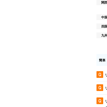
関
中
四
九
簡単