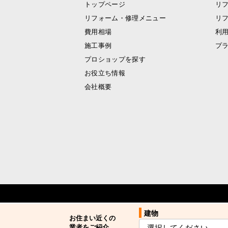
トップページ
リ
リフォーム・修理メニュー
リ
費用相場
利
施工事例
プ
プロショップを探す
お役立ち情報
会社概要
建物
建物
お住まい近くの
お住まい近くの
業者をご紹介
業者をご紹介