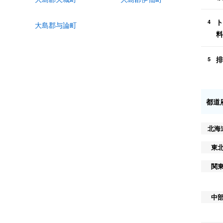
ト
4
大島郡与論町
料
排
5
都道
北海
東
関
中