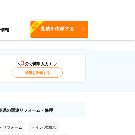
無料
見積を依頼する
ち情報
3
＼
分で簡単入力！ ／
見積を依頼する
島県の関連リフォーム・修理
レ リフォーム
トイレ 水漏れ