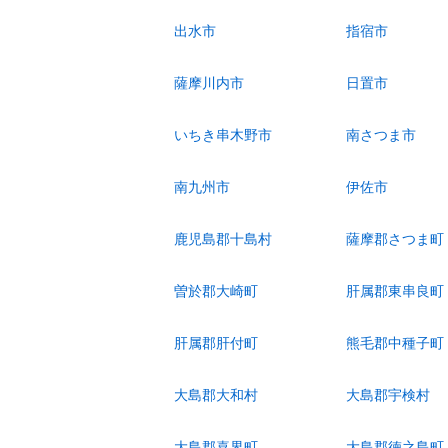
出水市
指宿市
薩摩川内市
日置市
いちき串木野市
南さつま市
南九州市
伊佐市
鹿児島郡十島村
薩摩郡さつま町
曽於郡大崎町
肝属郡東串良町
肝属郡肝付町
熊毛郡中種子町
大島郡大和村
大島郡宇検村
大島郡喜界町
大島郡徳之島町