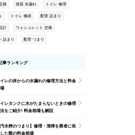
交換
便器 水漏れ
トイレ 修理
れ
トイレ 修繕
配管 詰まり
設計
ウォシュレット 交換
レ 詰まり
配管 つまり
記事ランキング
イレの床からの水漏れの修理方法と料金
場
イレタンクに水がたまらないときの修理
法をご紹介! 料金相場も解説
汚水桝のつまり】修理・清掃を業者に依
した際の料金相場