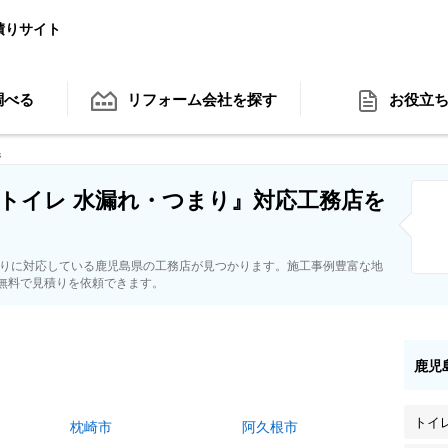
積りサイト
調べる
リフォーム会社
を探す
お役立
県
トイレ 水漏れ・つまり』対応工務店を
まりに対応している鹿児島県の工務店が見つかります。施工事例豊富な地
無料で見積りを依頼できます。
鹿児
トイ
枕崎市
阿久根市