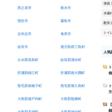
便器 
西之表市
垂水市
水漏
曽於市
霧島市
配管 
トイ
志布志市
奄美市
姶良市
鹿児島郡三島村
人気
出水郡長島町
姶良郡湧水町
ト
1
肝属郡錦江町
肝属郡南大隅町
相
ト
熊毛郡南種子町
熊毛郡屋久島町
2
方
大島郡瀬戸内町
大島郡龍郷町
【
3
頼
大島郡天城町
大島郡伊仙町