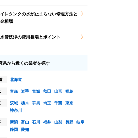
イレタンクの水が止まらない修理方法と
金相場
水管洗浄の費用相場とポイント
府県から近くの業者を探す
道
北海道
北
青森
岩手
宮城
秋田
山形
福島
東
茨城
栃木
群馬
埼玉
千葉
東京
神奈川
部
新潟
富山
石川
福井
山梨
長野
岐阜
静岡
愛知