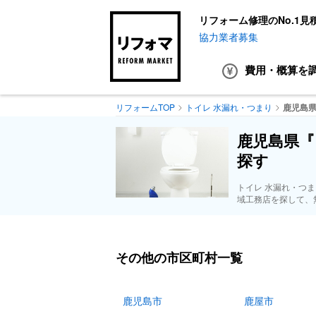
リフォーム修理のNo.1見
協力業者募集
費用・概算
を
リフォームTOP
トイレ 水漏れ・つまり
鹿児島
鹿児島県『
探す
トイレ 水漏れ・つ
域工務店を探して、
その他の市区町村一覧
鹿児島市
鹿屋市