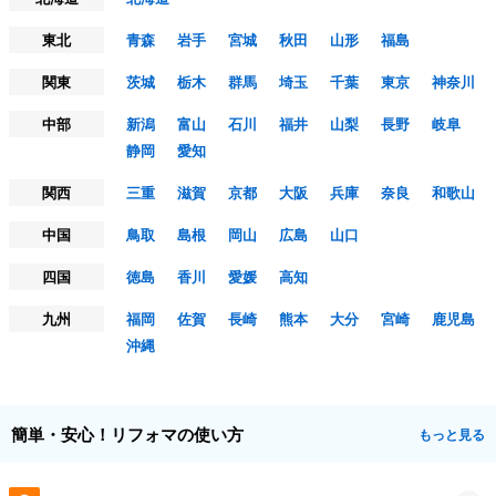
東北
青森
岩手
宮城
秋田
山形
福島
関東
茨城
栃木
群馬
埼玉
千葉
東京
神奈川
中部
新潟
富山
石川
福井
山梨
長野
岐阜
静岡
愛知
関西
三重
滋賀
京都
大阪
兵庫
奈良
和歌山
中国
鳥取
島根
岡山
広島
山口
四国
徳島
香川
愛媛
高知
九州
福岡
佐賀
長崎
熊本
大分
宮崎
鹿児島
沖縄
簡単・安心！リフォマの使い方
もっと見る