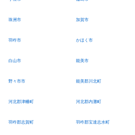
珠洲市
加賀市
羽咋市
かほく市
白山市
能美市
野々市市
能美郡川北町
河北郡津幡町
河北郡内灘町
羽咋郡志賀町
羽咋郡宝達志水町