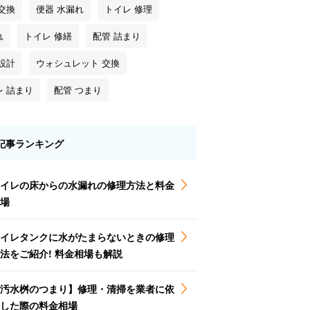
交換
便器 水漏れ
トイレ 修理
れ
トイレ 修繕
配管 詰まり
設計
ウォシュレット 交換
レ 詰まり
配管 つまり
記事ランキング
イレの床からの水漏れの修理方法と料金
場
イレタンクに水がたまらないときの修理
法をご紹介! 料金相場も解説
汚水桝のつまり】修理・清掃を業者に依
した際の料金相場