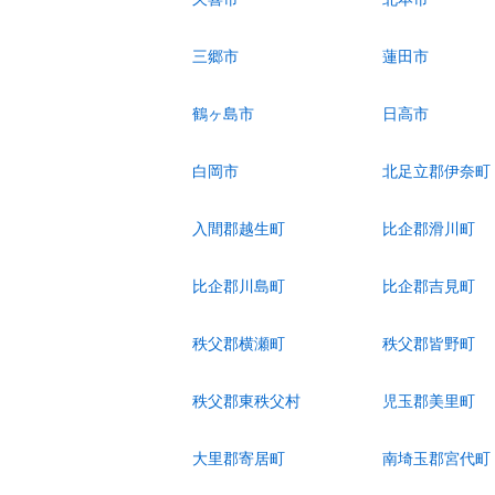
三郷市
蓮田市
鶴ヶ島市
日高市
白岡市
北足立郡伊奈町
入間郡越生町
比企郡滑川町
比企郡川島町
比企郡吉見町
秩父郡横瀬町
秩父郡皆野町
秩父郡東秩父村
児玉郡美里町
大里郡寄居町
南埼玉郡宮代町