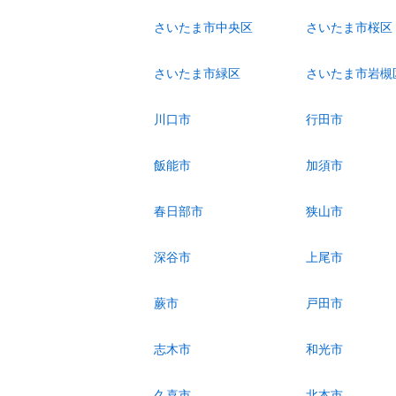
さいたま市中央区
さいたま市桜区
さいたま市緑区
さいたま市岩槻
川口市
行田市
飯能市
加須市
春日部市
狭山市
深谷市
上尾市
蕨市
戸田市
志木市
和光市
久喜市
北本市