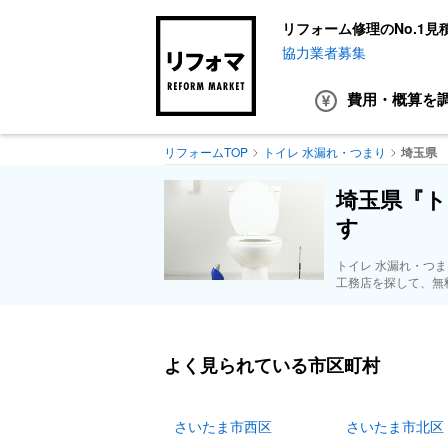
リフォーム修理のNo.1見
協力業者募集
費用・概算
を
リフォームTOP
トイレ 水漏れ・つまり
埼玉県
埼玉県『ト
す
トイレ 水漏れ・つ
工務店を探して、無
よく見られている市区町村
さいたま市西区
さいたま市北区