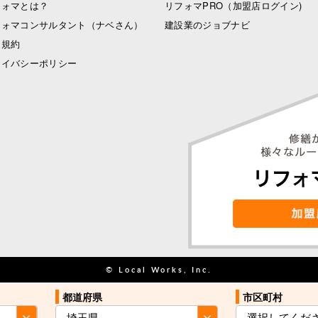
フォマとは？
リフォマPRO
（加盟店ログイン)
フォマコンサルタント（ナベさん）
建設業のジョブナビ
用規約
ライバシーポリシー
© Local Works, Inc.
都道府県
都道府県
市区町村
市区町村
お住まい近くの
お住まい近くの
見積を依頼する
見積を依頼する
業者をご紹介
業者をご紹介