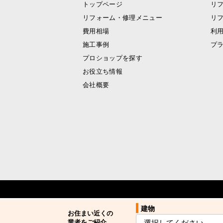
トップページ
リ
リフォーム・修理メニュー
リ
費用相場
利
施工事例
プ
プロショップを探す
お役立ち情報
会社概要
建物
建物
お住まい近くの
お住まい近くの
業者をご紹介
業者をご紹介