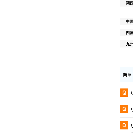
関
中
四
九
簡単