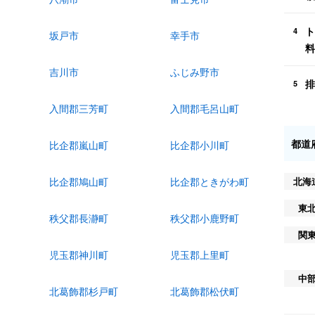
ト
4
坂戸市
幸手市
料
吉川市
ふじみ野市
排
5
入間郡三芳町
入間郡毛呂山町
都道
比企郡嵐山町
比企郡小川町
北海
比企郡鳩山町
比企郡ときがわ町
東
秩父郡長瀞町
秩父郡小鹿野町
関
児玉郡神川町
児玉郡上里町
中
北葛飾郡杉戸町
北葛飾郡松伏町