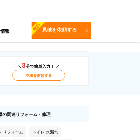
無料
見積を依頼する
ち情報
3
＼
分で簡単入力！ ／
見積を依頼する
県の関連リフォーム・修理
レ リフォーム
トイレ 水漏れ