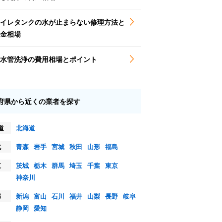
イレタンクの水が止まらない修理方法と
金相場
水管洗浄の費用相場とポイント
府県から近くの業者を探す
道
北海道
北
青森
岩手
宮城
秋田
山形
福島
東
茨城
栃木
群馬
埼玉
千葉
東京
神奈川
部
新潟
富山
石川
福井
山梨
長野
岐阜
静岡
愛知