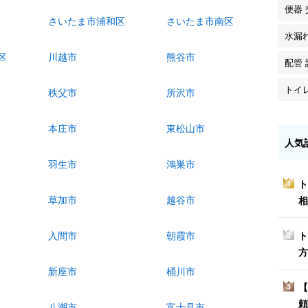
便器 
さいたま市浦和区
さいたま市南区
水漏
区
川越市
熊谷市
配管 
トイ
秩父市
所沢市
本庄市
東松山市
人気
羽生市
鴻巣市
ト
1
草加市
越谷市
相
ト
入間市
朝霞市
2
方
新座市
桶川市
【
3
頼
八潮市
富士見市