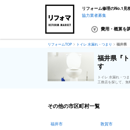
リフォーム修理のNo.1見
協力業者募集
費用・概算
を
リフォームTOP
トイレ 水漏れ・つまり
福井県
福井県『ト
す
トイレ 水漏れ・つ
工務店を探して、無
その他の市区町村一覧
福井市
敦賀市