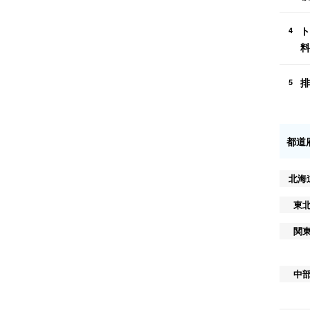
ト
4
料
排
5
都道
北海
東
関
中