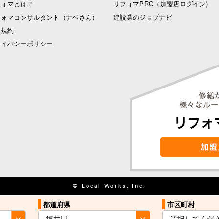
フォマとは？
リフォマPRO
（加盟店ログイン)
フォマコンサルタント（ナベさん）
建設業のジョブナビ
用規約
ライバシーポリシー
© Local Works, Inc.
都道府県
都道府県
市区町村
市区町村
お住まい近くの
お住まい近くの
見積を依頼する
見積を依頼する
業者をご紹介
業者をご紹介