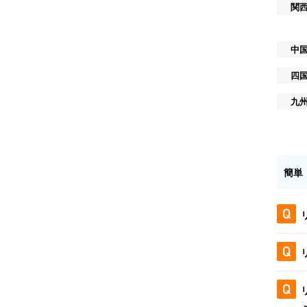
関
中
四
九
簡単