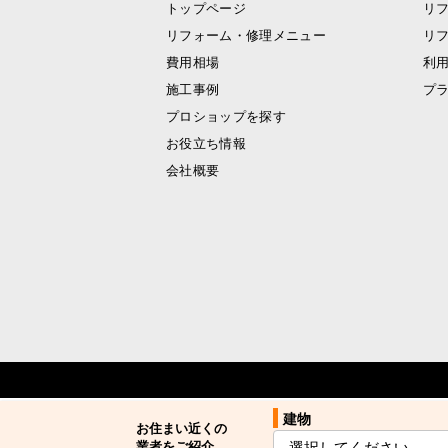
トップページ
リ
リフォーム・修理メニュー
リ
費用相場
利
施工事例
プ
プロショップを探す
お役立ち情報
会社概要
建物
建物
お住まい近くの
お住まい近くの
業者をご紹介
業者をご紹介