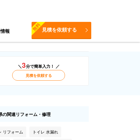
無料
見積を依頼する
ち情報
3
＼
分で簡単入力！ ／
見積を依頼する
県の関連リフォーム・修理
レ リフォーム
トイレ 水漏れ