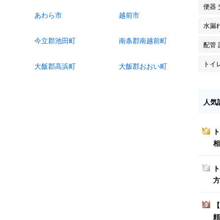
便器 
あわら市
越前市
水漏
今立郡池田町
南条郡南越前町
配管 
トイ
大飯郡高浜町
大飯郡おおい町
人気
ト
1
相
ト
2
方
【
3
頼