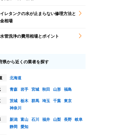
イレタンクの水が止まらない修理方法と
金相場
水管洗浄の費用相場とポイント
府県から近くの業者を探す
道
北海道
北
青森
岩手
宮城
秋田
山形
福島
東
茨城
栃木
群馬
埼玉
千葉
東京
神奈川
部
新潟
富山
石川
福井
山梨
長野
岐阜
静岡
愛知