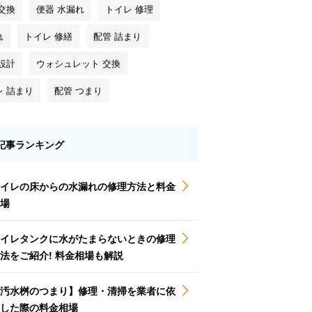
交換
便器 水漏れ
トイレ 修理
れ
トイレ 修繕
配管 詰まり
設計
ウォシュレット 交換
レ 詰まり
配管 つまり
記事ランキング
イレの床からの水漏れの修理方法と料金
場
イレタンクに水がたまらないときの修理
法をご紹介! 料金相場も解説
汚水桝のつまり】修理・清掃を業者に依
した際の料金相場