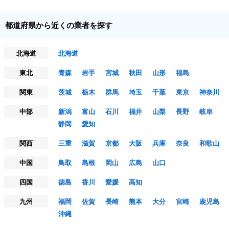
都道府県から近くの業者を探す
北海道
北海道
東北
青森
岩手
宮城
秋田
山形
福島
関東
茨城
栃木
群馬
埼玉
千葉
東京
神奈川
中部
新潟
富山
石川
福井
山梨
長野
岐阜
静岡
愛知
関西
三重
滋賀
京都
大阪
兵庫
奈良
和歌山
中国
鳥取
島根
岡山
広島
山口
四国
徳島
香川
愛媛
高知
九州
福岡
佐賀
長崎
熊本
大分
宮崎
鹿児島
沖縄