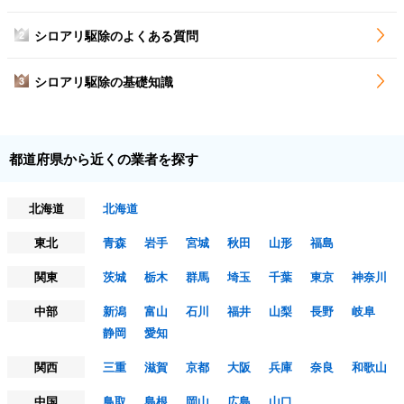
シロアリ駆除のよくある質問
2
シロアリ駆除の基礎知識
3
都道府県から近くの業者を探す
北海道
北海道
東北
青森
岩手
宮城
秋田
山形
福島
関東
茨城
栃木
群馬
埼玉
千葉
東京
神奈川
中部
新潟
富山
石川
福井
山梨
長野
岐阜
静岡
愛知
関西
三重
滋賀
京都
大阪
兵庫
奈良
和歌山
中国
鳥取
島根
岡山
広島
山口