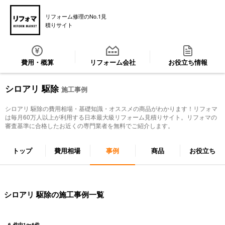
リフォーム修理のNo.1見
積りサイト
費用・概算
リフォーム会社
お役立ち情報
シロアリ 駆除
施工事例
シロアリ 駆除
の費用相場・基礎知識・オススメの商品がわかります！リフォマ
は毎月60万人以上が利用する日本最大級リフォーム見積りサイト。リフォマの
審査基準に合格したお近くの専門業者を無料でご紹介します。
トップ
費用相場
事例
商品
お役立ち
シロアリ 駆除の施工事例一覧
6
件中
1
〜
6
件