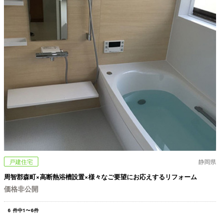
戸建住宅
静岡県
周智郡森町×高断熱浴槽設置×様々なご要望にお応えするリフォーム
価格非公開
6
件中
1
〜
6
件