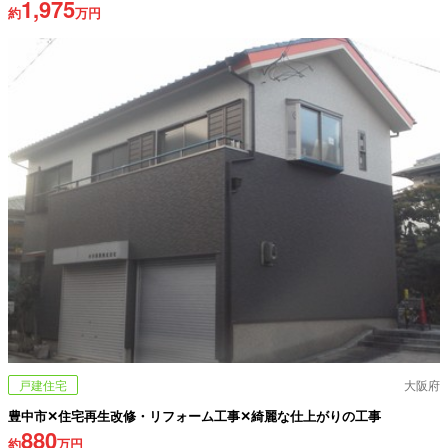
1,975
約
万円
戸建住宅
大阪府
豊中市✕住宅再生改修・リフォーム工事✕綺麗な仕上がりの工事
880
約
万円