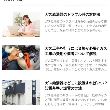
ガス給湯器のトラブル時の対処法
ガス給湯器のトラブルは寿命や負担のかかる使
い方などが原因で起こります。トラブルの内容
としては、配管の清掃などで直るものから、漏
電により引...
ガス工事を行うには資格が必要? ガス
工事の費用や業者について解説
ガス工事をはじめ、店舗やオフィスを開業する
際には様々な工事が必要になります。この記事
では、店舗やオフィスなどで行うガス工事の基
礎知識につ...
ガス給湯器はどこに設置すればいい？
設置基準と設置の方法
ガス給湯器のリフォームの場合は、既存のもの
と同じ場所に設置すればいいのですが、これか
ら新しく導入する場合は、しっかりと設置場所
に関する知...