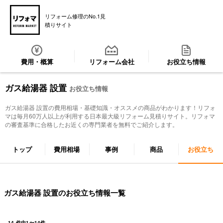
リフォーム修理のNo.1見
積りサイト
費用・概算
リフォーム会社
お役立ち情報
ガス給湯器 設置
お役立ち情報
ガス給湯器 設置
の費用相場・基礎知識・オススメの商品がわかります！リフォ
マは毎月60万人以上が利用する日本最大級リフォーム見積りサイト。リフォマ
の審査基準に合格したお近くの専門業者を無料でご紹介します。
トップ
費用相場
事例
商品
お役立ち
ガス給湯器 設置のお役立ち情報一覧
14
件中
1
〜
14
件