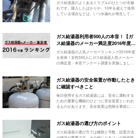
ガス給湯器のよくあるトラブルのひとつが水漏
れです。購入したばかりや、10年を超えて使用
している場合などは、いつ水漏れが発生しても
おかしく...
ガス給湯器利用者500人の本音！【ガ
ス給湯器のメーカー満足度2016年度版
ランキング】
ガス給湯器の人気メーカーランキング2016年度
を発表！女性500人にガス給湯器人気メーカー
の満足度・本音アンケート調査を実施しまし
た。リ...
ガス給湯器の安全装置が作動したとき
に確認すべきこと
毎日使用するガス給湯器には、安全に運転する
ための重要な機能のひとつに安全装置といわれ
るものがあります。安全装置は危険を事前に察
知して、大...
ガス給湯器の選び方のポイント
ガス給湯器の選び方では種類と号数、設置方法
の確認が重要です。その他にリモコンの操作性