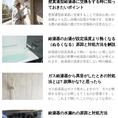
壁貫通型給湯器に交換をする時に知っ
ておきたいポイント
壁貫通型給湯器に交換することで現在お使いの
浴槽よりも広い浴槽の設置が可能です。交換す
る際の給湯器の選び方や交換前の注意点などを
ご紹介します。
給湯器のお湯が設定温度より熱くなる
（ぬるくなる）原因と対処方法を解説
給湯器が設定温度より熱い・ぬるいと感じるの
は外の気温の影響や給湯器の故障などが考えら
れます。給湯器の温度が安定しない時の確認事
項や注意点...
ガス給湯器から異音がしたときの対処
法とは? 故障かな?と思ったら
ガス給湯器はガスで着火しますので、ガスが燃
焼する音などが聞こえてくるのが普通です。し
かし、これまで聞いたことのないような音がし
たり、明ら...
給湯器の水漏れの原因と対処方法