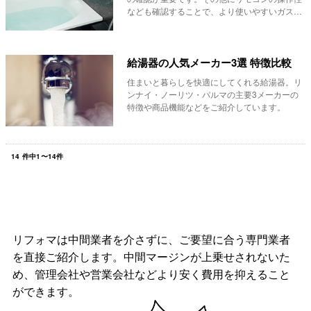
なども確認することで、より使いやすいガス給
湯器を選ぶ...
給湯器の人気メーカー3選 特徴比較
住まいと暮らしを快適にしてくれる給湯器。リ
ンナイ・ノーリツ・パルマの主要3メーカーの
特徴や商品機能などをご紹介しています。
14
件中
1
〜
14
件
リフォマは中間業者を介さずに、ご要望に合う専門業者
を直接ご紹介します。中間マージンが上乗せされないた
め、管理会社や営業会社などより安く費用を抑えること
ができます。