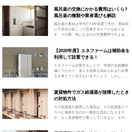
風呂釜の交換にかかる費用はいくら?
風呂釜の種類や業者選びも解説
風呂釜の寿命は平均で13年程度ですが、寿命前
に不具合が起こって交換するケースもありま
す。その際、気になるのが交換費用ですよね。
この記事で...
【2020年度】エネファームは補助金を
利用して設置できる！
エネファーム設置することで、年間の光熱費削
減につながり、省エネ効果も高められるため導
入を考えている方もいるでしょう。しかし、導
入に高額な...
賃貸物件でガス給湯器が故障したとき
の対処方法
ガス給湯器が故障した場合は、ガス給湯器メー
カーに連絡するのが一般的な流れになります
が、もし賃貸物件で暮らしているなら、その流
れが変わりま...