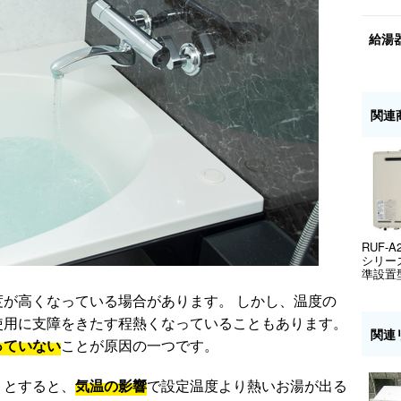
給湯
関連
RUF-A
シリーズ
準設置
が高くなっている場合があります。 しかし、温度の
使用に支障をきたす程熱くなっていることもあります。
関連
っていない
ことが原因の一つです。
うとすると、
気温の影響
で設定温度より熱いお湯が出る