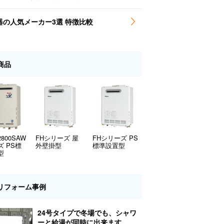
器の人気メーカー3選 特徴比較
商品
2800SAW
FHシリーズ 屋
FHシリーズ PS
 PS標
外壁掛型
標準設置型
型
リフォーム事例
24号タイプで冬場でも、シャワ
ーと給湯が同時に出来ます