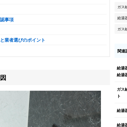
ガス
給湯
認事項
ガス
と業者選びのポイント
関連
給湯
給湯
因
ガス
ト
給湯
給湯