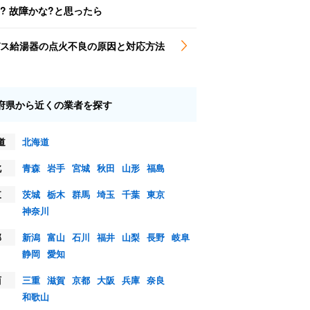
? 故障かな?と思ったら
ス給湯器の点火不良の原因と対応方法
府県から近くの業者を探す
道
北海道
北
青森
岩手
宮城
秋田
山形
福島
東
茨城
栃木
群馬
埼玉
千葉
東京
神奈川
部
新潟
富山
石川
福井
山梨
長野
岐阜
静岡
愛知
西
三重
滋賀
京都
大阪
兵庫
奈良
和歌山