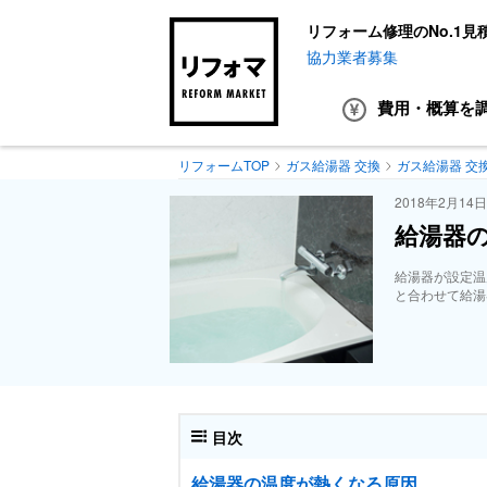
リフォーム修理のNo.1見
協力業者募集
費用・概算
を
リフォームTOP
ガス給湯器 交換
ガス給湯器 交
2018年2月14
給湯器
給湯器が設定温
と合わせて給湯
目次
給湯器の温度が熱くなる原因