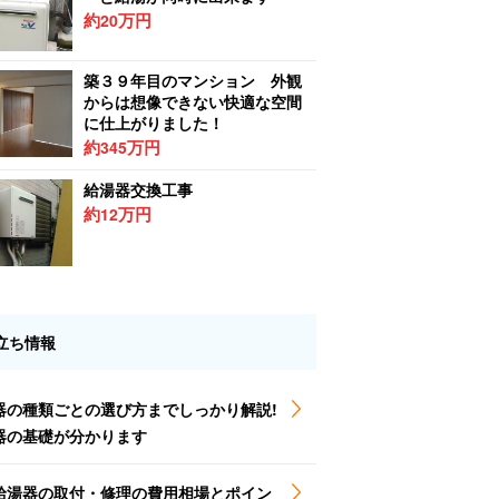
約
万円
20
築３９年目のマンション 外観
からは想像できない快適な空間
に仕上がりました！
約
万円
345
給湯器交換工事
約
万円
12
立ち情報
器の種類ごとの選び方までしっかり解説!
器の基礎が分かります
給湯器の取付・修理の費用相場とポイン