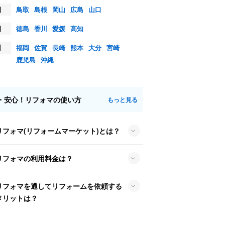
国
鳥取
島根
岡山
広島
山口
国
徳島
香川
愛媛
高知
州
福岡
佐賀
長崎
熊本
大分
宮崎
鹿児島
沖縄
・安心！リフォマの使い方
もっと見る
リフォマ(リフォームマーケット)とは？
リフォマの利用料金は？
リフォマを通してリフォームを依頼する
メリットは？