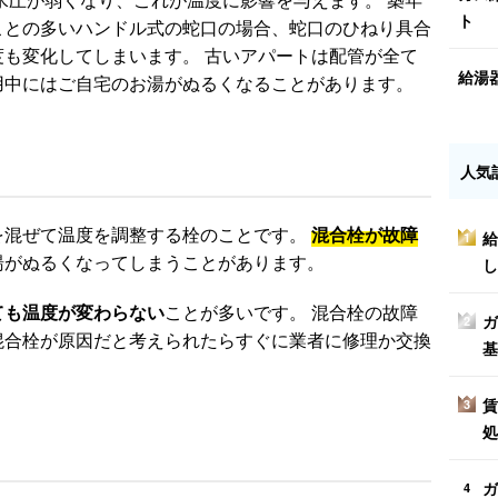
ト
ことの多いハンドル式の蛇口の場合、蛇口のひねり具合
も変化してしまいます。 古いアパートは配管が全て
給湯
用中にはご自宅のお湯がぬるくなることがあります。
人気
を混ぜて温度を調整する栓のことです。
混合栓が故障
給
1
湯がぬるくなってしまうことがあります。
し
ても温度が変わらない
ことが多いです。 混合栓の故障
ガ
2
混合栓が原因だと考えられたらすぐに業者に修理か交換
基
賃
3
処
ガ
4