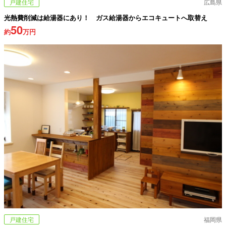
戸建住宅
広島県
光熱費削減は給湯器にあり！ ガス給湯器からエコキュートへ取替え
50
約
万円
戸建住宅
福岡県