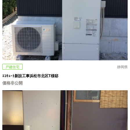
戸建住宅
静岡県
ｴｺｷｭｰﾄ新設工事浜松市北区T様邸
価格非公開