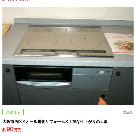
戸建住宅
大阪府
大阪市西区✕オール電化リフォーム✕丁寧な仕上がりの工事
90
約
万円