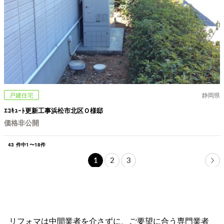
戸建住宅
静岡県
ｴｺｷｭｰﾄ更新工事浜松市北区Ｏ様邸
価格非公開
43
件中
1
〜
18
件
1
2
3
リフォマは中間業者を介さずに、ご要望に合う専門業者