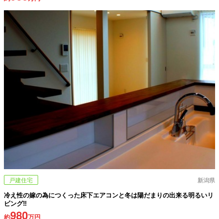
戸建住宅
新潟県
冷え性の嫁の為につくった床下エアコンと冬は陽だまりの出来る明るいリ
ビング‼
980
約
万円