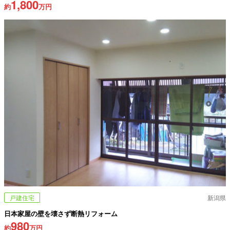
1,800
約
万円
戸建住宅
新潟県
日本家屋の壁を壊さず断熱リフォーム
980
約
万円