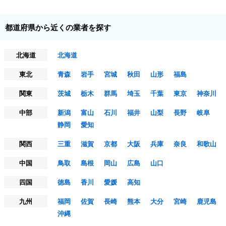
都道府県から近くの業者を探す
北海道
北海道
東北
青森
岩手
宮城
秋田
山形
福島
関東
茨城
栃木
群馬
埼玉
千葉
東京
神奈川
中部
新潟
富山
石川
福井
山梨
長野
岐阜
静岡
愛知
関西
三重
滋賀
京都
大阪
兵庫
奈良
和歌山
中国
鳥取
島根
岡山
広島
山口
四国
徳島
香川
愛媛
高知
九州
福岡
佐賀
長崎
熊本
大分
宮崎
鹿児島
沖縄