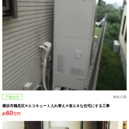
戸建住宅
神奈川県
横浜市鶴見区✕エコキュート入れ替え✕省エネな住宅にする工事
60
約
万円