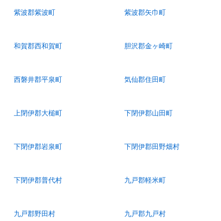
紫波郡紫波町
紫波郡矢巾町
和賀郡西和賀町
胆沢郡金ヶ崎町
西磐井郡平泉町
気仙郡住田町
上閉伊郡大槌町
下閉伊郡山田町
下閉伊郡岩泉町
下閉伊郡田野畑村
下閉伊郡普代村
九戸郡軽米町
九戸郡野田村
九戸郡九戸村