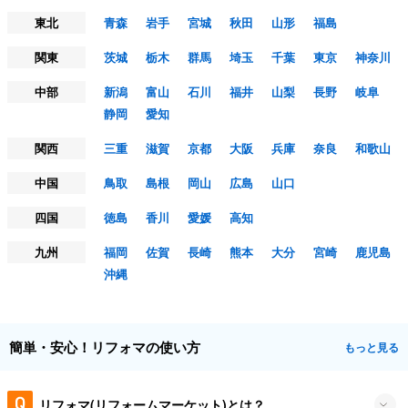
東北
青森
岩手
宮城
秋田
山形
福島
関東
茨城
栃木
群馬
埼玉
千葉
東京
神奈川
中部
新潟
富山
石川
福井
山梨
長野
岐阜
静岡
愛知
関西
三重
滋賀
京都
大阪
兵庫
奈良
和歌山
中国
鳥取
島根
岡山
広島
山口
四国
徳島
香川
愛媛
高知
九州
福岡
佐賀
長崎
熊本
大分
宮崎
鹿児島
沖縄
簡単・安心！リフォマの使い方
もっと見る
リフォマ(リフォームマーケット)とは？