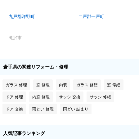
九戸郡洋野町
二戸郡一戸町
滝沢市
岩手県の関連リフォーム・修理
ガラス 修理
窓 修理
内装
ガラス 修繕
窓 修繕
ドア 修理
内窓 修理
サッシ 交換
サッシ 修繕
ドア 交換
雨どい 修理
雨どい 詰まり
人気記事ランキング