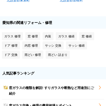
北設楽郡東栄町
北設楽郡豊根村
愛知県の関連リフォーム・修理
ガラス 修理
窓 修理
内装
ガラス 修繕
窓 修繕
ドア 修理
内窓 修理
サッシ 交換
サッシ 修繕
ドア 交換
雨どい 修理
雨どい 詰まり
人気記事ランキング
窓ガラスの種類を解説! すりガラスや断熱など用途別にご
1
紹介
窓ガラス交換・修理の費用相場とポイント
2