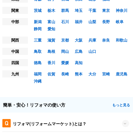
関東
茨城
栃木
群馬
埼玉
千葉
東京
神奈川
中部
新潟
富山
石川
福井
山梨
長野
岐阜
静岡
愛知
関西
三重
滋賀
京都
大阪
兵庫
奈良
和歌山
中国
鳥取
島根
岡山
広島
山口
四国
徳島
香川
愛媛
高知
九州
福岡
佐賀
長崎
熊本
大分
宮崎
鹿児島
沖縄
簡単・安心！リフォマの使い方
もっと見る
リフォマ(リフォームマーケット)とは？