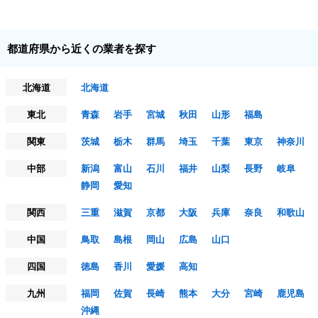
都道府県から近くの業者を探す
北海道
北海道
東北
青森
岩手
宮城
秋田
山形
福島
関東
茨城
栃木
群馬
埼玉
千葉
東京
神奈川
中部
新潟
富山
石川
福井
山梨
長野
岐阜
静岡
愛知
関西
三重
滋賀
京都
大阪
兵庫
奈良
和歌山
中国
鳥取
島根
岡山
広島
山口
四国
徳島
香川
愛媛
高知
九州
福岡
佐賀
長崎
熊本
大分
宮崎
鹿児島
沖縄