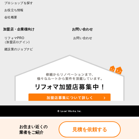
プロショップを探す
お役立ち情報
会社概要
加盟店・企業様向け
お問い合わせ
リフォマPRO
お問い合わせ
（加盟店ログイン)
建設業のジョブナビ
© Local Works, Inc.
お住まい近くの
お住まい近くの
見積を依頼する
見積を依頼する
業者をご紹介
業者をご紹介