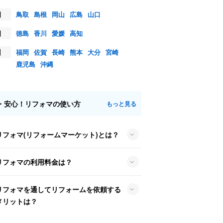
国
鳥取
島根
岡山
広島
山口
国
徳島
香川
愛媛
高知
州
福岡
佐賀
長崎
熊本
大分
宮崎
鹿児島
沖縄
・安心！リフォマの使い方
もっと見る
リフォマ(リフォームマーケット)とは？
リフォマの利用料金は？
リフォマを通してリフォームを依頼する
メリットは？