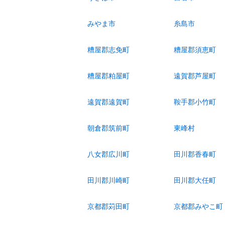
みやま市
糸島市
糟屋郡志免町
糟屋郡須恵町
糟屋郡粕屋町
遠賀郡芦屋町
遠賀郡遠賀町
鞍手郡小竹町
朝倉郡筑前町
東峰村
八女郡広川町
田川郡香春町
田川郡川崎町
田川郡大任町
京都郡苅田町
京都郡みやこ町