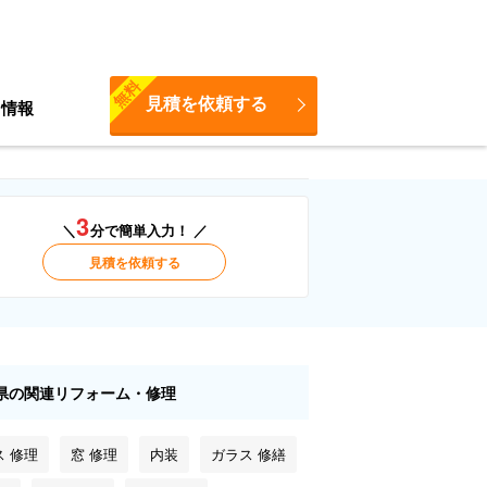
無料
見積を依頼する
ち情報
3
＼
分で簡単入力！ ／
見積を依頼する
県の関連リフォーム・修理
ス 修理
窓 修理
内装
ガラス 修繕