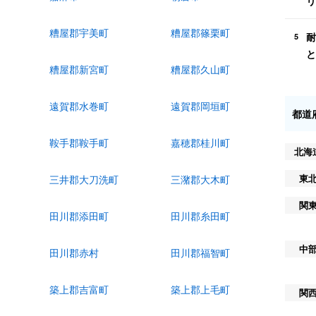
リ
糟屋郡宇美町
糟屋郡篠栗町
耐
5
と
糟屋郡新宮町
糟屋郡久山町
遠賀郡水巻町
遠賀郡岡垣町
都道
鞍手郡鞍手町
嘉穂郡桂川町
北海
東
三井郡大刀洗町
三潴郡大木町
関
田川郡添田町
田川郡糸田町
中
田川郡赤村
田川郡福智町
築上郡吉富町
築上郡上毛町
関