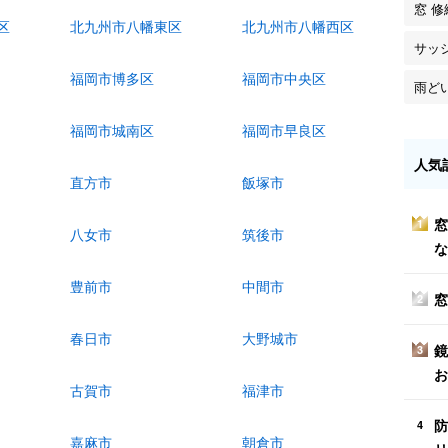
窓 修
区
北九州市八幡東区
北九州市八幡西区
サッ
福岡市博多区
福岡市中央区
雨ど
福岡市城南区
福岡市早良区
人気
直方市
飯塚市
窓
1
八女市
筑後市
な
豊前市
中間市
窓
2
春日市
大野城市
鏡
3
お
古賀市
福津市
防
4
嘉麻市
朝倉市