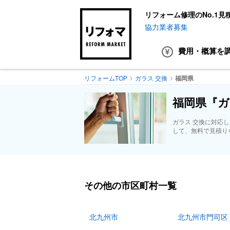
リフォーム修理のNo.1見
協力業者募集
費用・概算
を
リフォームTOP
ガラス 交換
福岡県
福岡県『ガ
ガラス 交換に対応
して、無料で見積り
その他の市区町村一覧
北九州市
北九州市門司区