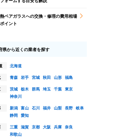
フォームする目安も解説
熱ペアガラスへの交換・修理の費用相場
ポイント
府県から近くの業者を探す
道
北海道
北
青森
岩手
宮城
秋田
山形
福島
東
茨城
栃木
群馬
埼玉
千葉
東京
神奈川
部
新潟
富山
石川
福井
山梨
長野
岐阜
静岡
愛知
西
三重
滋賀
京都
大阪
兵庫
奈良
和歌山