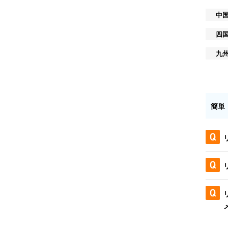
中
四
九
簡単