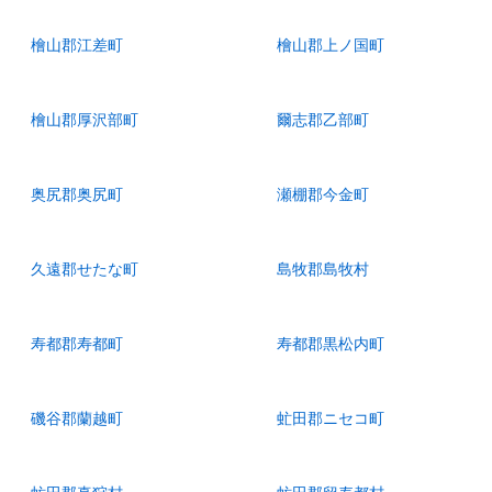
檜山郡江差町
檜山郡上ノ国町
檜山郡厚沢部町
爾志郡乙部町
奥尻郡奥尻町
瀬棚郡今金町
久遠郡せたな町
島牧郡島牧村
寿都郡寿都町
寿都郡黒松内町
磯谷郡蘭越町
虻田郡ニセコ町