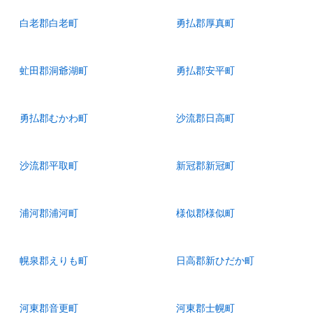
白老郡白老町
勇払郡厚真町
虻田郡洞爺湖町
勇払郡安平町
勇払郡むかわ町
沙流郡日高町
沙流郡平取町
新冠郡新冠町
浦河郡浦河町
様似郡様似町
幌泉郡えりも町
日高郡新ひだか町
河東郡音更町
河東郡士幌町