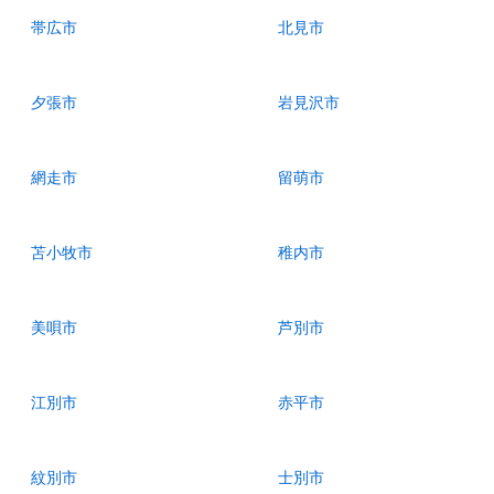
帯広市
北見市
夕張市
岩見沢市
網走市
留萌市
苫小牧市
稚内市
美唄市
芦別市
江別市
赤平市
紋別市
士別市