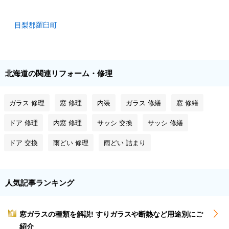
目梨郡羅臼町
北海道の関連リフォーム・修理
ガラス 修理
窓 修理
内装
ガラス 修繕
窓 修繕
ドア 修理
内窓 修理
サッシ 交換
サッシ 修繕
ドア 交換
雨どい 修理
雨どい 詰まり
人気記事ランキング
窓ガラスの種類を解説! すりガラスや断熱など用途別にご
1
紹介