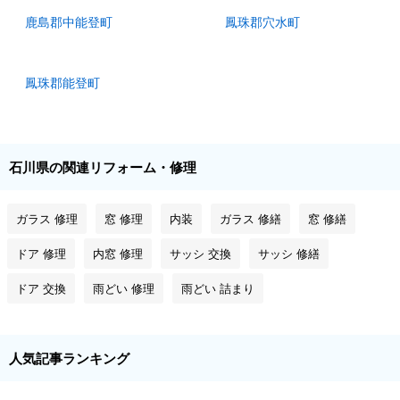
鹿島郡中能登町
鳳珠郡穴水町
鳳珠郡能登町
石川県の関連リフォーム・修理
ガラス 修理
窓 修理
内装
ガラス 修繕
窓 修繕
ドア 修理
内窓 修理
サッシ 交換
サッシ 修繕
ドア 交換
雨どい 修理
雨どい 詰まり
人気記事ランキング