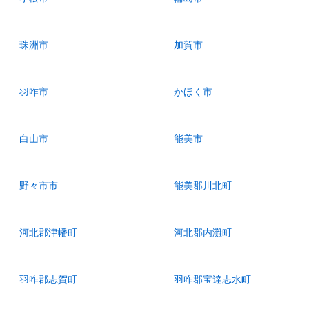
珠洲市
加賀市
羽咋市
かほく市
白山市
能美市
野々市市
能美郡川北町
河北郡津幡町
河北郡内灘町
羽咋郡志賀町
羽咋郡宝達志水町