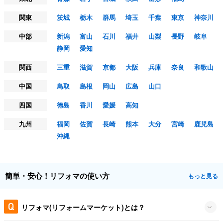
関東
茨城
栃木
群馬
埼玉
千葉
東京
神奈川
中部
新潟
富山
石川
福井
山梨
長野
岐阜
静岡
愛知
関西
三重
滋賀
京都
大阪
兵庫
奈良
和歌山
中国
鳥取
島根
岡山
広島
山口
四国
徳島
香川
愛媛
高知
九州
福岡
佐賀
長崎
熊本
大分
宮崎
鹿児島
沖縄
簡単・安心！リフォマの使い方
もっと見る
リフォマ(リフォームマーケット)とは？