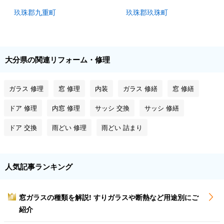
玖珠郡九重町
玖珠郡玖珠町
大分県の関連リフォーム・修理
ガラス 修理
窓 修理
内装
ガラス 修繕
窓 修繕
ドア 修理
内窓 修理
サッシ 交換
サッシ 修繕
ドア 交換
雨どい 修理
雨どい 詰まり
人気記事ランキング
窓ガラスの種類を解説! すりガラスや断熱など用途別にご
1
紹介