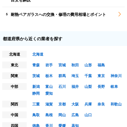
耐熱ペアガラスへの交換・修理の費用相場とポイント
5
都道府県から近くの業者を探す
北海道
北海道
東北
青森
岩手
宮城
秋田
山形
福島
関東
茨城
栃木
群馬
埼玉
千葉
東京
神奈川
中部
新潟
富山
石川
福井
山梨
長野
岐阜
静岡
愛知
関西
三重
滋賀
京都
大阪
兵庫
奈良
和歌山
中国
鳥取
島根
岡山
広島
山口
四国
徳島
香川
愛媛
高知