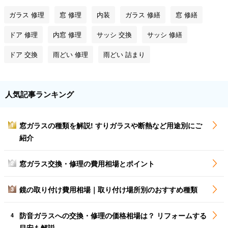
ガラス 修理
窓 修理
内装
ガラス 修繕
窓 修繕
ドア 修理
内窓 修理
サッシ 交換
サッシ 修繕
ドア 交換
雨どい 修理
雨どい 詰まり
人気記事ランキング
窓ガラスの種類を解説! すりガラスや断熱など用途別にご
1
紹介
窓ガラス交換・修理の費用相場とポイント
2
鏡の取り付け費用相場｜取り付け場所別のおすすめ種類
3
防音ガラスへの交換・修理の価格相場は？ リフォームする
4
目安も解説