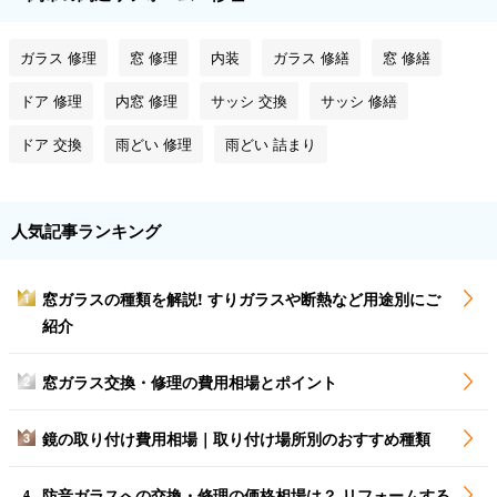
ガラス 修理
窓 修理
内装
ガラス 修繕
窓 修繕
ドア 修理
内窓 修理
サッシ 交換
サッシ 修繕
ドア 交換
雨どい 修理
雨どい 詰まり
人気記事ランキング
窓ガラスの種類を解説! すりガラスや断熱など用途別にご
1
紹介
窓ガラス交換・修理の費用相場とポイント
2
鏡の取り付け費用相場｜取り付け場所別のおすすめ種類
3
防音ガラスへの交換・修理の価格相場は？ リフォームする
4