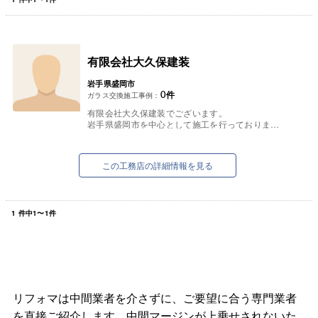
有限会社大久保建装
岩手県盛岡市
0
件
ガラス交換施工事例：
有限会社大久保建装でございます。
岩手県盛岡市を中心として施工を行っておりま
す。
水回りのリフォーム、外壁・屋根の塗装工事、内
装工事、リノベーション、エクステ...
この工務店の詳細情報を見る
1
件中
1
〜
1
件
リフォマは中間業者を介さずに、ご要望に合う専門業者
を直接ご紹介します。中間マージンが上乗せされないた