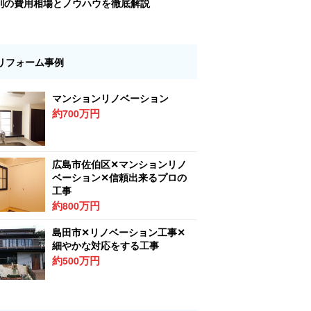
別の費用相場とノウハウを徹底解説
リフォーム事例
マンションリノベーション
約
万円
700
広島市佐伯区✕マンションリノ
ベーション✕信頼出来るプロの
工事
約
万円
800
島田市✕リノベーション工事✕
細やかな対応をする工事
約
万円
500