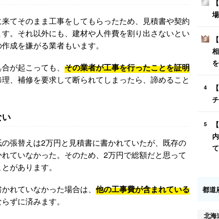
【
2
場
に来てそのまま工事をしてもらったため、見積書や契約
ます。それ以外にも、建材や人件費を割り出さないとい
【
3
の作成を嫌がる業者もいます。
相
を
具合が起こっても、
その業者が工事を行ったことを証明
修理、補修を要求して断られてしまったら、諦めること
【
4
チ
ない
【
5
内
紙の張替えは2万円と見積書に書かれていたが、既存の
て
かれていなかった。そのため、2万円で総額だと思って
ことがあります。
書かれていなかった場合は、
他の工事費が含まれている
都道
ならずに済みます。
北海