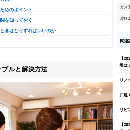
ガス
ためのポイント
屋根
関を知っておく
ときはどうすればいいのか
関連
【2
場は
ラブルと解決方法
リノ
戸建
リビ
【2