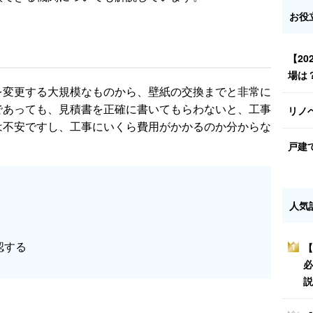
お役
【2
場は
を変更する大規模なものから、壁紙の交換までと非常に
であっても、見積書を正確に書いてもらわないと、工事
リノ
は不安ですし、工事にいくら費用がかかるのか分からな
戸建
人気
認する
【
1
必
説