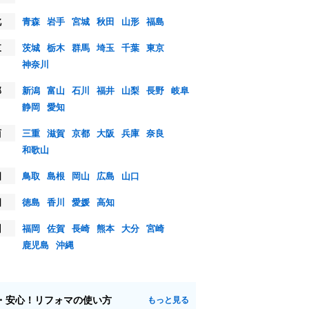
北
青森
岩手
宮城
秋田
山形
福島
東
茨城
栃木
群馬
埼玉
千葉
東京
神奈川
部
新潟
富山
石川
福井
山梨
長野
岐阜
静岡
愛知
西
三重
滋賀
京都
大阪
兵庫
奈良
和歌山
国
鳥取
島根
岡山
広島
山口
国
徳島
香川
愛媛
高知
州
福岡
佐賀
長崎
熊本
大分
宮崎
鹿児島
沖縄
・安心！リフォマの使い方
もっと見る