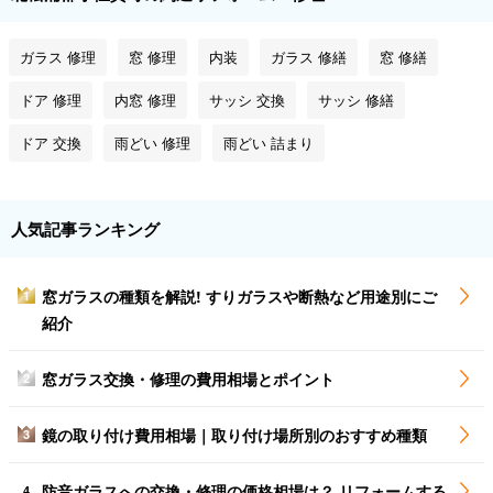
ガラス 修理
窓 修理
内装
ガラス 修繕
窓 修繕
ドア 修理
内窓 修理
サッシ 交換
サッシ 修繕
ドア 交換
雨どい 修理
雨どい 詰まり
人気記事ランキング
窓ガラスの種類を解説! すりガラスや断熱など用途別にご
1
紹介
窓ガラス交換・修理の費用相場とポイント
2
鏡の取り付け費用相場｜取り付け場所別のおすすめ種類
3
防音ガラスへの交換・修理の価格相場は？ リフォームする
4