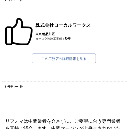
株式会社ローカルワークス
東京都品川区
0
件
ガラス交換施工事例：
この工務店の詳細情報を見る
1
件中
1
〜
1
件
リフォマは中間業者を介さずに、ご要望に合う専門業者
を直接ご紹介します。中間マージンが上乗せされないた