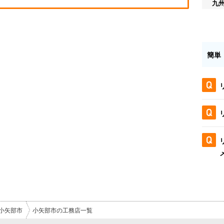
九
簡単
小矢部市
小矢部市の工務店一覧