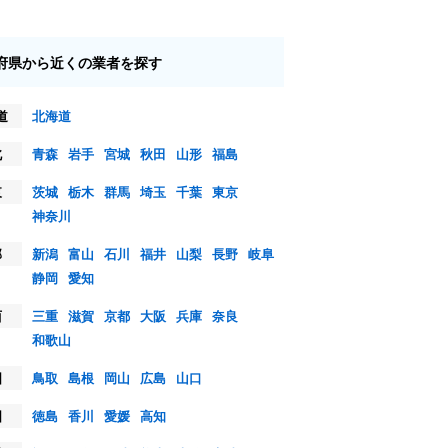
府県から近くの業者を探す
道
北海道
北
青森
岩手
宮城
秋田
山形
福島
東
茨城
栃木
群馬
埼玉
千葉
東京
神奈川
部
新潟
富山
石川
福井
山梨
長野
岐阜
静岡
愛知
西
三重
滋賀
京都
大阪
兵庫
奈良
和歌山
国
鳥取
島根
岡山
広島
山口
国
徳島
香川
愛媛
高知