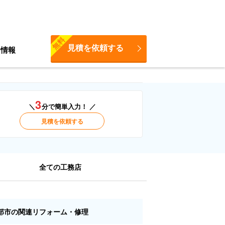
無料
見積を依頼する
ち情報
3
＼
分で簡単入力！ ／
見積を依頼する
全ての工務店
部市の関連リフォーム・修理