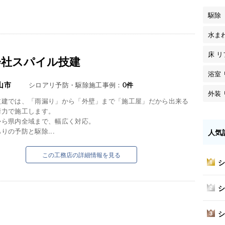
駆除
水ま
床 
会社スパイル技建
浴室
山市
シロアリ予防・駆除施工事例：
0
件
外装
技建では、「雨漏り」から「外壁」まで「施工屋」だから出来る
術力で施工します。
から県内全域まで、幅広く対応。
りの予防と駆除...
人気
この工務店の詳細情報を見る
シ
1
シ
2
シ
3