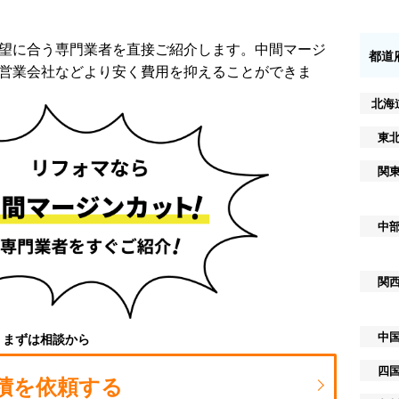
望に合う専門業者を直接ご紹介します。中間マージ
都道
営業会社などより安く費用を抑えることができま
北海
東
関
中
関
中
まずは相談から
四
積を依頼する