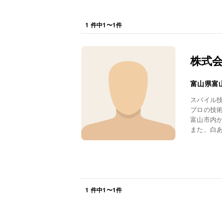
1
件中
1
〜
1
件
株式
富山県富
スパイル
プロの技
富山市内
また、白あ
1
件中
1
〜
1
件