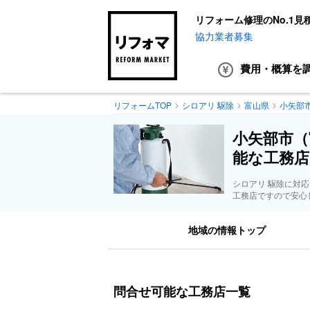
リフォーム修理のNo.1見
協力業者募集
費用・概算
を
リフォームTOP
シロアリ 駆除
富山県
小矢部
小矢部市（
能な工務店
シロアリ 駆除に対
工務店ですので安心
地域の情報トップ
問合せ可能な工務店一覧