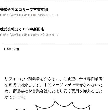
株式会社エコサーブ営業本部
住所：宮城県加美郡加美町字赤塚４７１−１
株式会社ほくとう中新田店
住所：宮城県加美郡加美町米泉字落合８−２
2
件中
1
〜
2
件
リフォマは中間業者を介さずに、ご要望に合う専門業者
を直接ご紹介します。中間マージンが上乗せされないた
め、管理会社や営業会社などより安く費用を抑えること
ができます。