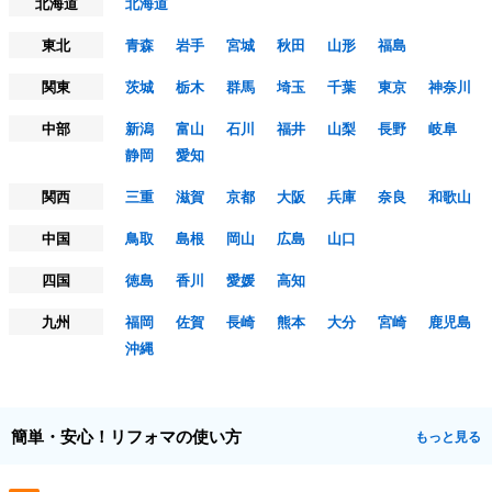
北海道
北海道
東北
青森
岩手
宮城
秋田
山形
福島
関東
茨城
栃木
群馬
埼玉
千葉
東京
神奈川
中部
新潟
富山
石川
福井
山梨
長野
岐阜
静岡
愛知
関西
三重
滋賀
京都
大阪
兵庫
奈良
和歌山
中国
鳥取
島根
岡山
広島
山口
四国
徳島
香川
愛媛
高知
九州
福岡
佐賀
長崎
熊本
大分
宮崎
鹿児島
沖縄
簡単・安心！リフォマの使い方
もっと見る