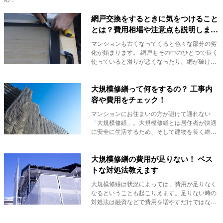
網戸交換をするときに気をつけること
とは？費用相場や注意点も説明しま
す！
マンションも古くなってくると色々な部分の劣
化が始まります。 網戸もその中のひとつで長く
使っていると滑りが悪くなったり、網が破けて
しまっ...
大規模修繕って何をするの？ 工事内
容や費用をチェック！
マンションにお住まいの方が避けて通れない
「大規模修繕」。大規模修繕とは居住者が快適
に安全に生活するため、そして建物を長く維持
していくため...
大規模修繕の費用が足りない！ ベス
トな対処法教えます
大規模修繕は状況によっては、費用が足りなく
なるということも起こりえます。足りない時の
対処法は融資などで費用を増やすだけではな
く、修繕計画...