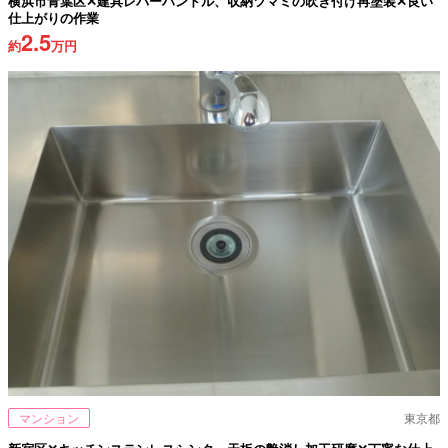
横浜市青葉区✕建具レバーハンドル、収納ツマミの吹き付け再塗装✕良い
仕上がりの作業
2.5
約
万円
マンション
東京都