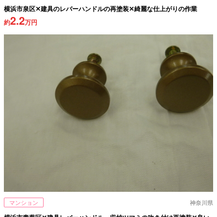
横浜市泉区✕建具のレバーハンドルの再塗装✕綺麗な仕上がりの作業
2.2
約
万円
マンション
神奈川県