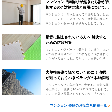
マンションで雨漏りが起きたら誰が負
担するの? 対処方法と費用についてお
教えします
マンションは一軒家と違って雨漏りしないと思
っている方もいるようですが、老朽化の進んだ
マンションやお手入れをきちんとしていない所
では雨漏り...
騒音に悩まされている方へ 解決する
ための防音対策
マンションやアパートで暮らしていると、上の
階の足音や近隣のピアノの音などに悩まされる
ことがありますよね。反対に、ご自身の生活音
が他の方の...
大規模修繕で慌てないために！ 住民
が知っておくべきベランダの私物問題
マンションなどの集合住宅で行われる大規模修
繕工事は、一般的に10～12年周期で行われてい
ます。意外と見落としがちなのが、「ベラン
ダ」も共...
マンション 修繕のお役立ち情報一覧