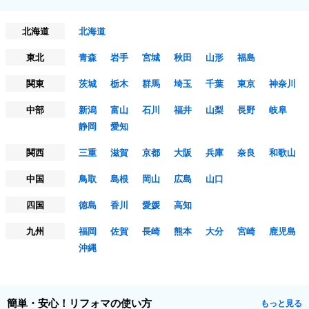
北海道
北海道
東北
青森
岩手
宮城
秋田
山形
福島
関東
茨城
栃木
群馬
埼玉
千葉
東京
神奈川
中部
新潟
富山
石川
福井
山梨
長野
岐阜
静岡
愛知
関西
三重
滋賀
京都
大阪
兵庫
奈良
和歌山
中国
鳥取
島根
岡山
広島
山口
四国
徳島
香川
愛媛
高知
九州
福岡
佐賀
長崎
熊本
大分
宮崎
鹿児島
沖縄
簡単・安心！リフォマの使い方
もっと見る