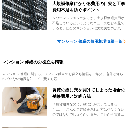
大規模修繕にかかる費用の目安と工事
費用不足を防ぐポイント
タワーマンションの多くが、大規模修繕費用が
不足しているというようなニュースなどを見て
いると、自分のマンションは大丈夫なのか気に
なりますよ...
マンション 修繕の費用相場情報一覧
マンション 修繕のお役立ち情報
マンション 修繕
に関する、リフォマ独自のお役立ち情報をご紹介。意外と知ら
れていない知識を知って、賢く対応！
賃貸の壁に穴を開けてしまった場合の
補修費用と対処方法
「賃貸物件なのに、壁に穴が開いてしまっ
た…。」こんなご経験をされた方は少なくない
のではないでしょうか。また、これから賃貸物
件を借りる方が...