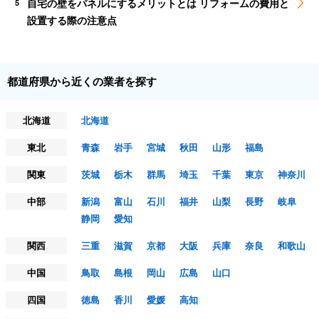
自宅の壁をパネルにするメリットとは リフォームの費用と
5
設置する際の注意点
都道府県から近くの業者を探す
北海道
北海道
東北
青森
岩手
宮城
秋田
山形
福島
関東
茨城
栃木
群馬
埼玉
千葉
東京
神奈川
中部
新潟
富山
石川
福井
山梨
長野
岐阜
静岡
愛知
関西
三重
滋賀
京都
大阪
兵庫
奈良
和歌山
中国
鳥取
島根
岡山
広島
山口
四国
徳島
香川
愛媛
高知