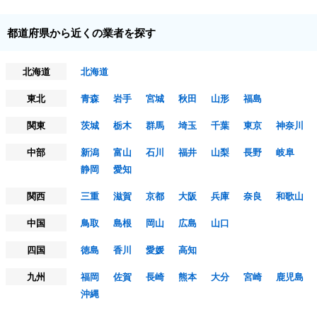
都道府県から近くの業者を探す
北海道
北海道
東北
青森
岩手
宮城
秋田
山形
福島
関東
茨城
栃木
群馬
埼玉
千葉
東京
神奈川
中部
新潟
富山
石川
福井
山梨
長野
岐阜
静岡
愛知
関西
三重
滋賀
京都
大阪
兵庫
奈良
和歌山
中国
鳥取
島根
岡山
広島
山口
四国
徳島
香川
愛媛
高知
九州
福岡
佐賀
長崎
熊本
大分
宮崎
鹿児島
沖縄