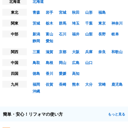
北海道
北海道
東北
青森
岩手
宮城
秋田
山形
福島
関東
茨城
栃木
群馬
埼玉
千葉
東京
神奈川
中部
新潟
富山
石川
福井
山梨
長野
岐阜
静岡
愛知
関西
三重
滋賀
京都
大阪
兵庫
奈良
和歌山
中国
鳥取
島根
岡山
広島
山口
四国
徳島
香川
愛媛
高知
九州
福岡
佐賀
長崎
熊本
大分
宮崎
鹿児島
沖縄
簡単・安心！リフォマの使い方
もっと見る