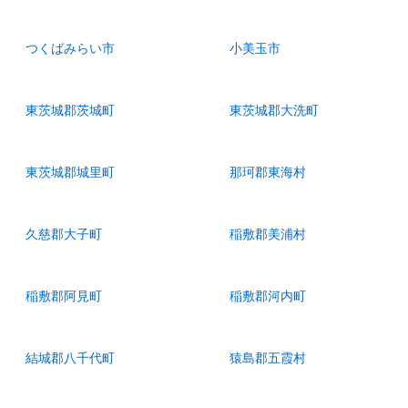
つくばみらい市
小美玉市
東茨城郡茨城町
東茨城郡大洗町
東茨城郡城里町
那珂郡東海村
久慈郡大子町
稲敷郡美浦村
稲敷郡阿見町
稲敷郡河内町
結城郡八千代町
猿島郡五霞村