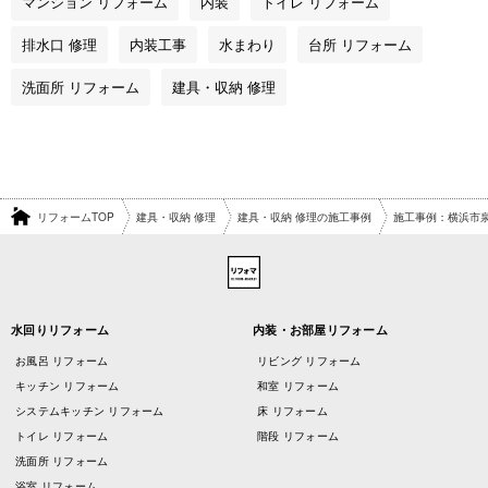
マンション リフォーム
内装
トイレ リフォーム
排水口 修理
内装工事
水まわり
台所 リフォーム
洗面所 リフォーム
建具・収納 修理
リフォームTOP
建具・収納 修理
建具・収納 修理の施工事例
施工事例：横浜市
水回りリフォーム
内装・お部屋リフォーム
お風呂 リフォーム
リビング リフォーム
キッチン リフォーム
和室 リフォーム
システムキッチン リフォーム
床 リフォーム
トイレ リフォーム
階段 リフォーム
洗面所 リフォーム
浴室 リフォーム