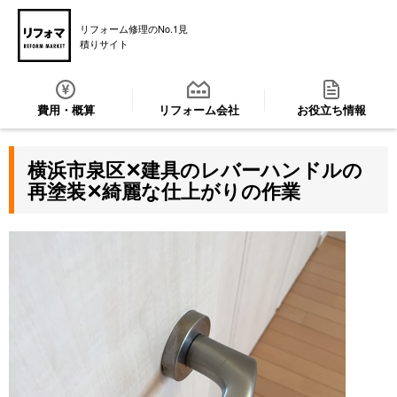
リフォーム修理のNo.1見
積りサイト
費用・概算
リフォーム会社
お役立ち情報
横浜市泉区✕建具のレバーハンドルの
再塗装✕綺麗な仕上がりの作業