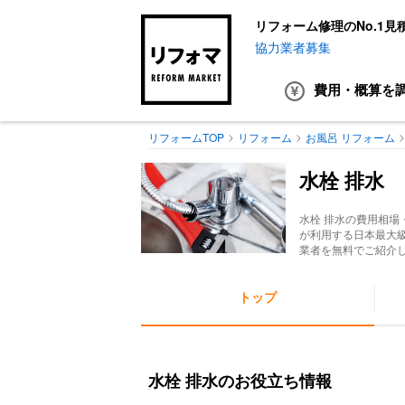
リフォーム修理のNo.1見
協力業者募集
費用・概算
を
リフォームTOP
リフォーム
お風呂 リフォーム
水栓 排水
水栓 排水
の費用相場
が利用する日本最大
業者を無料でご紹介
トップ
水栓 排水のお役立ち情報