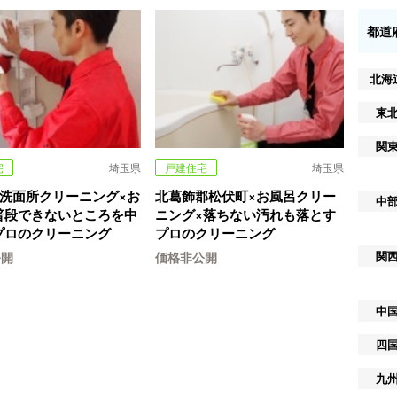
都道
北海
東
関
宅
埼玉県
戸建住宅
埼玉県
×洗面所クリーニング×お
北葛飾郡松伏町×お風呂クリー
中
普段できないところを中
ニング×落ちない汚れも落とす
プロのクリーニング
プロのクリーニング
関
公開
価格非公開
中
四
九