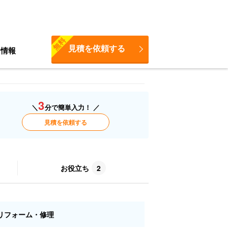
無料
見積を依頼する
ち情報
3
＼
分で簡単入力！ ／
見積を依頼する
お役立ち
2
リフォーム・修理