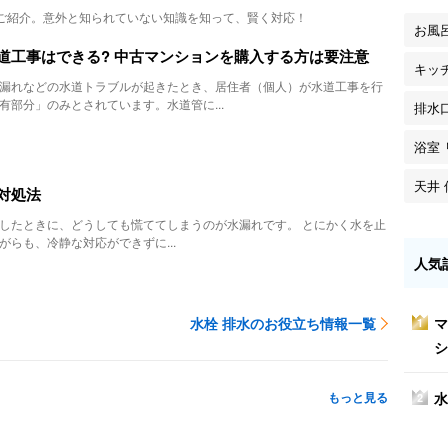
ご紹介。意外と知られていない知識を知って、賢く対応！
お風
道工事はできる? 中古マンションを購入する方は要注意
キッ
漏れなどの水道トラブルが起きたとき、居住者（個人）が水道工事を行
有部分」のみとされています。水道管に...
排水
浴室
天井 
対処法
したときに、どうしても慌ててしまうのが水漏れです。 とにかく水を止
がらも、冷静な対応ができずに...
人気
マ
水栓 排水のお役立ち情報一覧
1
シ
もっと見る
水
2