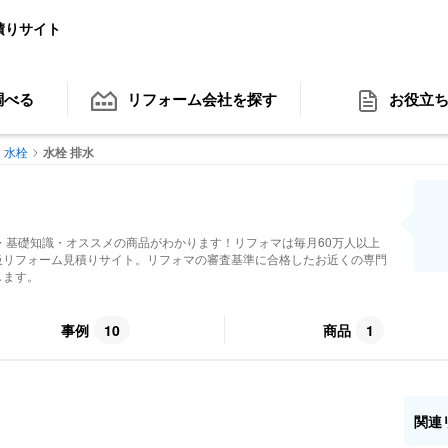
積りサイト
調べる
リフォーム会社
を探す
お役立
水栓
水栓 排水
・基礎知識・オススメの商品がわかります！リフォマは毎月60万人以上
級リフォーム見積りサイト。リフォマの審査基準に合格したお近くの専門
します。
事例
10
商品
1
関連