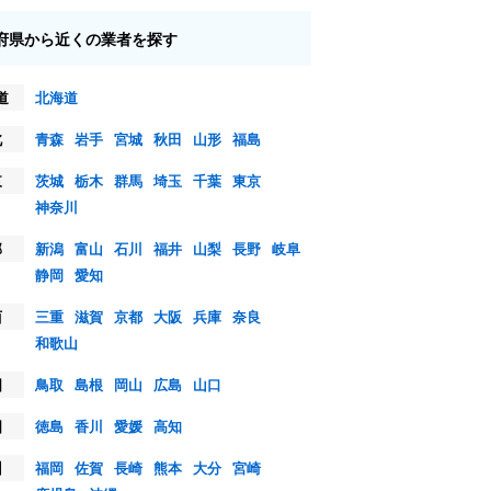
府県から近くの業者を探す
道
北海道
北
青森
岩手
宮城
秋田
山形
福島
東
茨城
栃木
群馬
埼玉
千葉
東京
神奈川
部
新潟
富山
石川
福井
山梨
長野
岐阜
静岡
愛知
西
三重
滋賀
京都
大阪
兵庫
奈良
和歌山
国
鳥取
島根
岡山
広島
山口
国
徳島
香川
愛媛
高知
州
福岡
佐賀
長崎
熊本
大分
宮崎