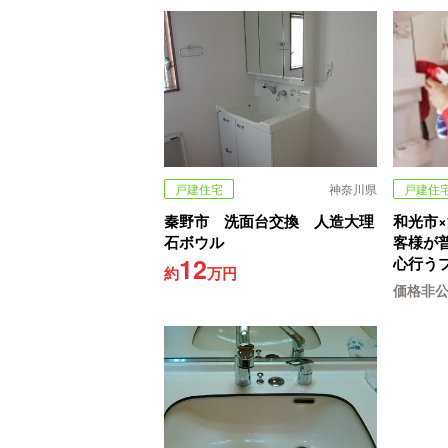
戸建住宅
神奈川県
戸建住
秦野市 洗面台交換 人造大理
和光市
石ボウル
客様が
12
心行う
約
万円
価格非