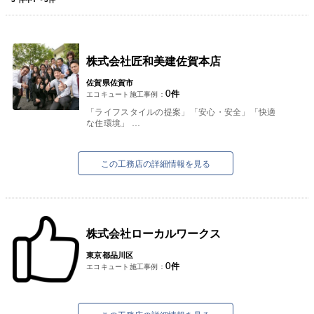
株式会社匠和美建佐賀本店
佐賀県佐賀市
0
件
エコキュート施工事例：
「ライフスタイルの提案」「安心・安全」「快適
な住環境」
これが、私たち匠和美建が提案するリフォームの
基本です。
「リフォームして、快適で素敵な暮らしを実現し
この工務店の詳細情報を見る
た...
株式会社ローカルワークス
東京都品川区
0
件
エコキュート施工事例：