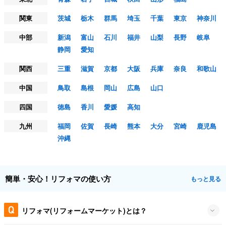
関東
茨城
栃木
群馬
埼玉
千葉
東京
神奈川
中部
新潟
富山
石川
福井
山梨
長野
岐阜
静岡
愛知
関西
三重
滋賀
京都
大阪
兵庫
奈良
和歌山
中国
鳥取
島根
岡山
広島
山口
四国
徳島
香川
愛媛
高知
九州
福岡
佐賀
長崎
熊本
大分
宮崎
鹿児島
沖縄
簡単・安心！リフォマの使い方
もっと見る
リフォマ(リフォームマーケット)とは？