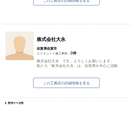
この工務店の詳細情報を見る
株式会社大永
佐賀県佐賀市
0
件
エコキュート施工事例：
株式会社大永 です。よろしくお願いします。
私たち「株市会社大永」は、佐賀県を中心に活動
する会社です。日々幅広い業務が舞い込んできま
すが、近年少しずつ増加傾...
この工務店の詳細情報を見る
3
件中
1
〜
3
件