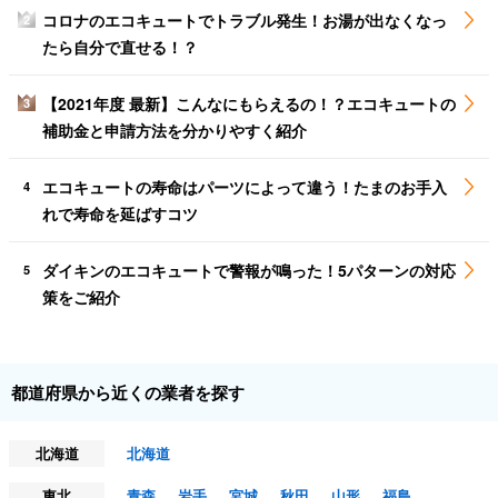
コロナのエコキュートでトラブル発生！お湯が出なくなっ
2
たら自分で直せる！？
【2021年度 最新】こんなにもらえるの！？エコキュートの
3
補助金と申請方法を分かりやすく紹介
エコキュートの寿命はパーツによって違う！たまのお手入
4
れで寿命を延ばすコツ
ダイキンのエコキュートで警報が鳴った！5パターンの対応
5
策をご紹介
都道府県から近くの業者を探す
北海道
北海道
東北
青森
岩手
宮城
秋田
山形
福島