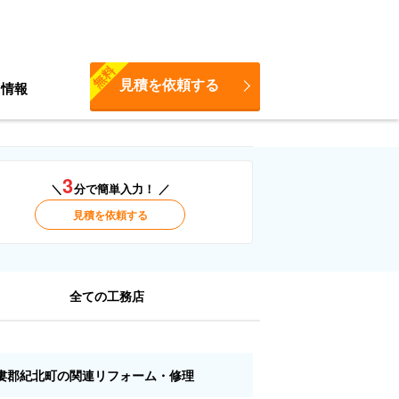
無料
見積を依頼する
ち情報
3
＼
分で簡単入力！ ／
見積を依頼する
全ての工務店
婁郡紀北町の関連リフォーム・修理