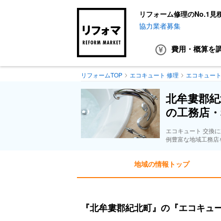
リフォーム修理のNo.1見
協力業者募集
費用・概算
を
リフォームTOP
エコキュート 修理
エコキュート
北牟婁郡紀
の工務店・
エコキュート 交換
例豊富な地域工務店
地域の情報トップ
『北牟婁郡紀北町』の『エコキュー