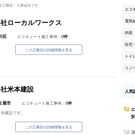
る工務店・工事会社です。
エコ
会社ローカルワークス
電気
内装
川区
エコキュート施工事例：
0
件
住宅
この工務店の詳細情報を見る
トイ
リノ
会社米本建設
人気
古屋市
エコキュート施工事例：
0
件
エ
1
米本建設です。
安
この工務店の詳細情報を見る
コ
2