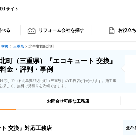
積りサイト
調べる
リフォーム会社
を探す
お役立
 交換
三重県
北牟婁郡紀北町
北町（三重県）『エコキュート 交換』
料金・評判・事例
に対応している北牟婁郡紀北町（三重県）の工務店がわかります。施工事
を探して、無料で見積りを依頼できます。
お問合せ可能な工務店
ト 交換』対応工務店
北牟