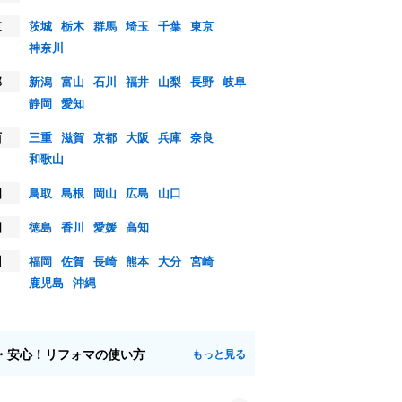
東
茨城
栃木
群馬
埼玉
千葉
東京
神奈川
部
新潟
富山
石川
福井
山梨
長野
岐阜
静岡
愛知
西
三重
滋賀
京都
大阪
兵庫
奈良
和歌山
国
鳥取
島根
岡山
広島
山口
国
徳島
香川
愛媛
高知
州
福岡
佐賀
長崎
熊本
大分
宮崎
鹿児島
沖縄
・安心！リフォマの使い方
もっと見る