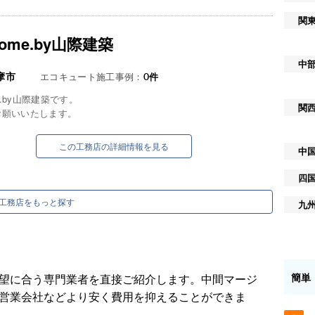
関
home.by山際建築
中
摩市
エコキュート施工事例：
0
件
me.by山際建築です。
関
お願いいたします。
この工務店の詳細情報を見る
中
四
工務店をもっと探す
九
簡単
望に合う専門業者を直接ご紹介します。中間マージ
営業会社などより安く費用を抑えることができま