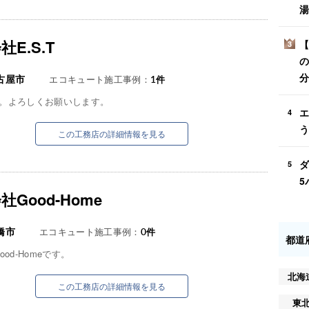
湯
E.S.T
【
3
の
分
古屋市
エコキュート施工事例：
1
件
です。よろしくお願いします。
エ
4
う
この工務店の詳細情報を見る
ダ
5
5
社Good-Home
橋市
エコキュート施工事例：
0
件
都道
od-Homeです。
北海
この工務店の詳細情報を見る
東