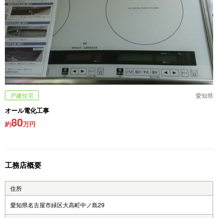
戸建住宅
愛知県
オール電化工事
80
約
万円
工務店概要
住所
愛知県名古屋市緑区大高町中ノ島29