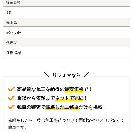
従業員数
3名
売上高
5000万円
代表者
江坂 達哉
リフォマなら
高品質な施工を納得の
最安価格
で！
相談から依頼まで
ネットで完結
！
独自の審査で
厳選した工務店
だけを掲載！
依頼をしたら、後は施工を待つだけ！面倒なやりとりがなくて
簡単です。