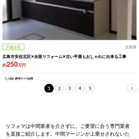
戸建住宅
広島県
広島市安佐北区✕全面リフォーム✕古い平屋もおしゃれに出来る工事
250
約
万円
1,105
件中
1
〜
18
件
1
2
3
4
5
リフォマは中間業者を介さずに、ご要望に合う専門業者
を直接ご紹介します。中間マージンが上乗せされないた