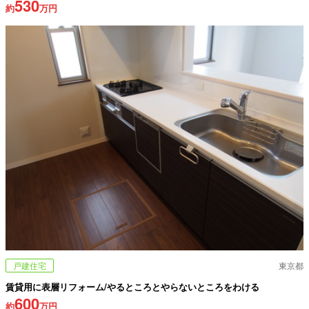
530
約
万円
戸建住宅
東京都
賃貸用に表層リフォーム/やるところとやらないところをわける
600
約
万円