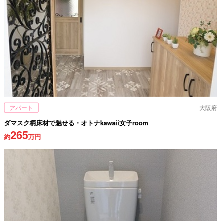
アパート
大阪府
ダマスク柄床材で魅せる・オトナkawaii女子room
265
約
万円