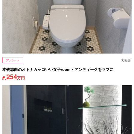
アパート
大阪府
本物志向のオトナカッコいい女子room・アンティークをラフに
254
約
万円