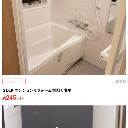
マンション
東京都
２DLK マンションリフォーム/間取り変更
245
約
万円