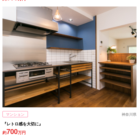
マンション
神奈川県
『レトロ感を大切に』
700
約
万円