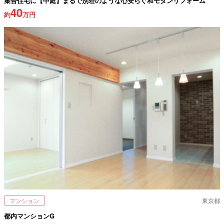
集合住宅に【中庭】まるで別荘のような心安らぐ和モダンリフォーム
40
約
万円
マンション
東京都
都内マンションG