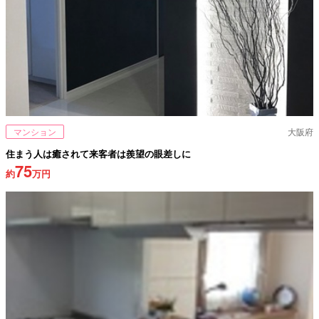
マンション
大阪府
住まう人は癒されて来客者は羨望の眼差しに
75
約
万円