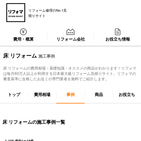
リフォーム修理のNo.1見
積りサイト
費用・概算
リフォーム会社
お役立ち情報
床 リフォーム
施工事例
床 リフォーム
の費用相場・基礎知識・オススメの商品がわかります！リフォマ
は毎月60万人以上が利用する日本最大級リフォーム見積りサイト。リフォマの
審査基準に合格したお近くの専門業者を無料でご紹介します。
トップ
費用相場
事例
商品
お役立ち
床 リフォームの施工事例一覧
1,105
件中
1
〜
18
件