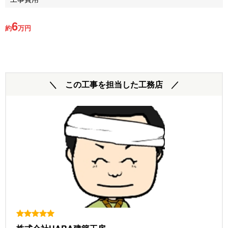
6
約
万円
＼ この工事を担当した工務店 ／