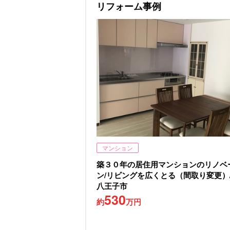
リフォーム事例
マンション
築３０年の居住用マンションのリノベ
ン/リビングを広くとる（間取り変更）
八王子市
530
約
万円