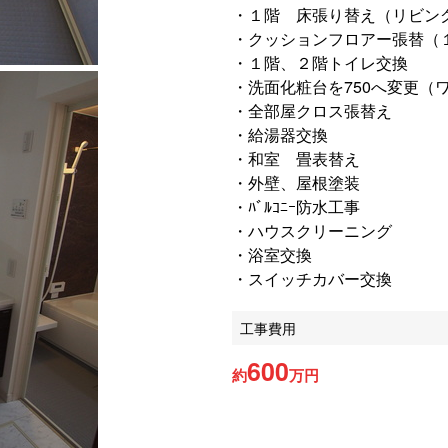
・１階 床張り替え（リビン
・クッションフロアー張替（
・１階、２階トイレ交換
・洗面化粧台を750へ変更（
・全部屋クロス張替え
・給湯器交換
・和室 畳表替え
・外壁、屋根塗装
・ﾊﾞﾙｺﾆｰ防水工事
・ハウスクリーニング
・浴室交換
・スイッチカバー交換
工事費用
600
約
万円