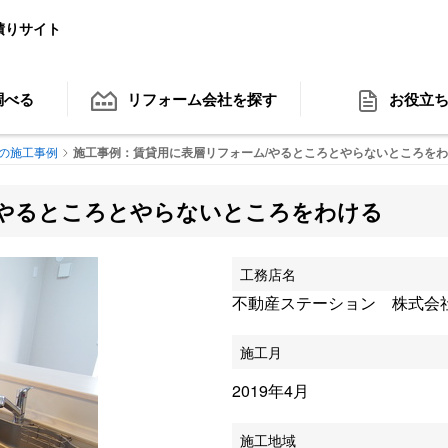
積りサイト
調べる
リフォーム会社
を探す
お役立
の施工事例
施工事例：賃貸用に表層リフォーム/やるところとやらないところをわ
/やるところとやらないところをわける
工務店名
不動産ステーション 株式会社 I
施工月
2019年4月
施工地域