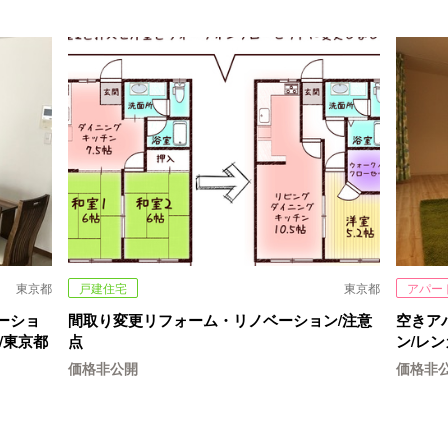
東京都
戸建住宅
東京都
アパー
ーショ
間取り変更リフォーム・リノベーション/注意
空きア
/東京都
点
ン/レ
価格非公開
価格非