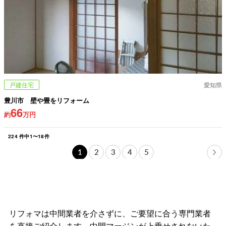
戸建住宅
愛知県
豊川市 壁や畳をリフォーム
66
約
万円
224
件中
1
〜
18
件
1
2
3
4
5
リフォマは中間業者を介さずに、ご要望に合う専門業者
を直接ご紹介します。中間マージンが上乗せされないた