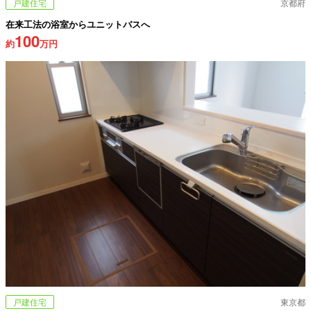
戸建住宅
京都府
在来工法の浴室からユニットバスへ
100
約
万円
戸建住宅
東京都