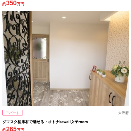
350
約
万円
アパート
大阪府
ダマスク柄床材で魅せる・オトナkawaii女子room
265
約
万円