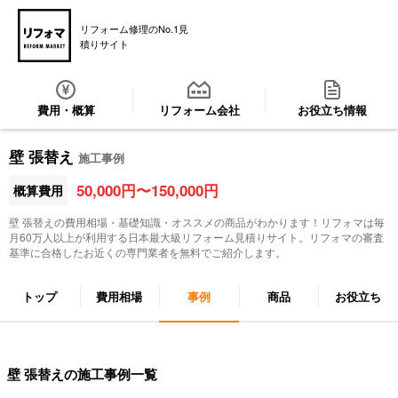
リフォーム修理のNo.1見
積りサイト
費用・概算
リフォーム会社
お役立ち情報
壁 張替え
施工事例
50,000円〜150,000円
概算費用
壁 張替え
の費用相場・基礎知識・オススメの商品がわかります！リフォマは毎
月60万人以上が利用する日本最大級リフォーム見積りサイト。リフォマの審査
基準に合格したお近くの専門業者を無料でご紹介します。
トップ
費用相場
事例
商品
お役立ち
壁 張替えの施工事例一覧