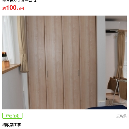
空き家リフォーム １
100
約
万円
戸建住宅
広島県
増改築工事