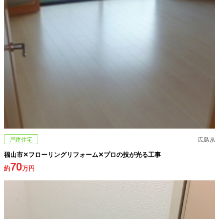
戸建住宅
広島県
福山市✕フローリングリフォーム✕プロの技が光る工事
70
約
万円