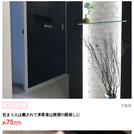
マンション
大阪府
住まう人は癒されて来客者は羨望の眼差しに
75
約
万円