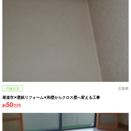
戸建住宅
広島県
尾道市✕壁紙リフォーム✕和壁からクロス壁へ変える工事
50
約
万円