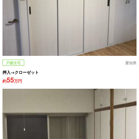
戸建住宅
愛知県
押入→クローゼット
55
約
万円