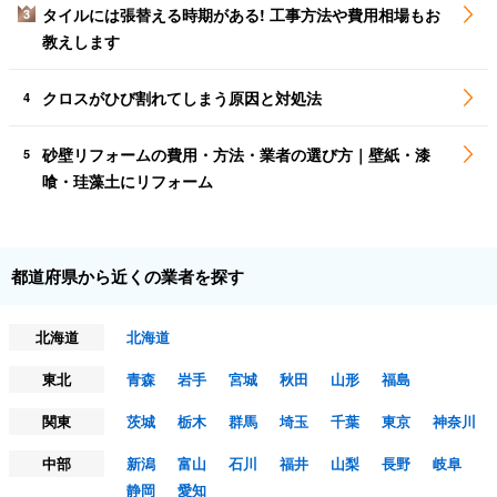
タイルには張替える時期がある! 工事方法や費用相場もお
3
教えします
クロスがひび割れてしまう原因と対処法
4
砂壁リフォームの費用・方法・業者の選び方｜壁紙・漆
5
喰・珪藻土にリフォーム
都道府県から近くの業者を探す
北海道
北海道
東北
青森
岩手
宮城
秋田
山形
福島
関東
茨城
栃木
群馬
埼玉
千葉
東京
神奈川
中部
新潟
富山
石川
福井
山梨
長野
岐阜
静岡
愛知