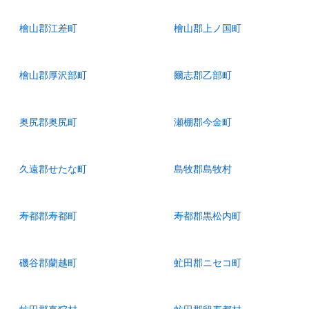
檜山郡江差町
檜山郡上ノ国町
檜山郡厚沢部町
爾志郡乙部町
奥尻郡奥尻町
瀬棚郡今金町
久遠郡せたな町
島牧郡島牧村
寿都郡寿都町
寿都郡黒松内町
磯谷郡蘭越町
虻田郡ニセコ町