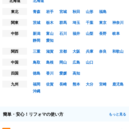
北海道
北海道
東北
青森
岩手
宮城
秋田
山形
福島
関東
茨城
栃木
群馬
埼玉
千葉
東京
神奈川
中部
新潟
富山
石川
福井
山梨
長野
岐阜
静岡
愛知
関西
三重
滋賀
京都
大阪
兵庫
奈良
和歌山
中国
鳥取
島根
岡山
広島
山口
四国
徳島
香川
愛媛
高知
九州
福岡
佐賀
長崎
熊本
大分
宮崎
鹿児島
沖縄
簡単・安心！リフォマの使い方
もっと見る