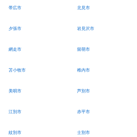
帯広市
北見市
夕張市
岩見沢市
網走市
留萌市
苫小牧市
稚内市
美唄市
芦別市
江別市
赤平市
紋別市
士別市