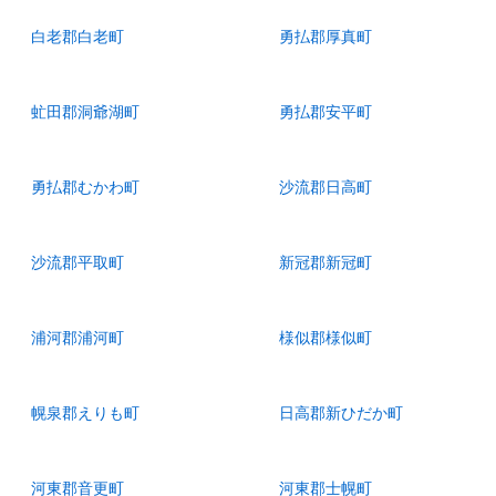
白老郡白老町
勇払郡厚真町
虻田郡洞爺湖町
勇払郡安平町
勇払郡むかわ町
沙流郡日高町
沙流郡平取町
新冠郡新冠町
浦河郡浦河町
様似郡様似町
幌泉郡えりも町
日高郡新ひだか町
河東郡音更町
河東郡士幌町