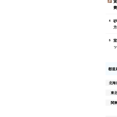
賃
3
費
砂
4
方
室
5
ッ
都道
北海
東
関