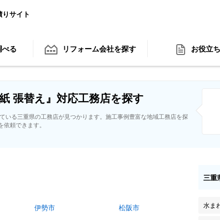
積りサイト
調べる
リフォーム会社
を探す
お役立
紙 張替え』対応工務店を探す
している三重県の工務店が見つかります。施工事例豊富な地域工務店を探
を依頼できます。
三重
水ま
伊勢市
松阪市