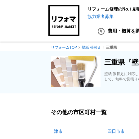
リフォーム修理のNo.1見
協力業者募集
費用・概算
を
リフォームTOP
壁紙 張替え
三重県
三重県『壁
壁紙 張替えに対応
して、無料で見積り
その他の市区町村一覧
津市
四日市市