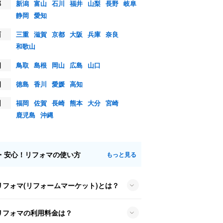
部
新潟
富山
石川
福井
山梨
長野
岐阜
静岡
愛知
西
三重
滋賀
京都
大阪
兵庫
奈良
和歌山
国
鳥取
島根
岡山
広島
山口
国
徳島
香川
愛媛
高知
州
福岡
佐賀
長崎
熊本
大分
宮崎
鹿児島
沖縄
・安心！リフォマの使い方
もっと見る
リフォマ(リフォームマーケット)とは？
リフォマの利用料金は？