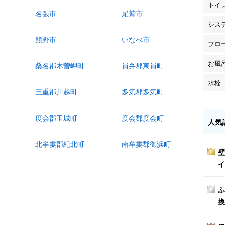
トイ
名張市
尾鷲市
シス
熊野市
いなべ市
フロ
お風
桑名郡木曽岬町
員弁郡東員町
水栓
三重郡川越町
多気郡多気町
度会郡玉城町
度会郡度会町
人気
北牟婁郡紀北町
南牟婁郡御浜町
壁
1
イ
ふ
2
換