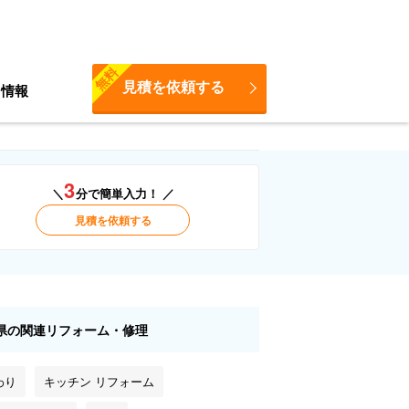
無料
見積を依頼する
ち情報
3
＼
分で簡単入力！ ／
見積を依頼する
県の関連リフォーム・修理
わり
キッチン リフォーム