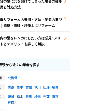
貸の壁に穴を開けてしまった場合の補修
用と対処方法
壁リフォームの費用・方法・業者の選び
｜壁紙・漆喰・珪藻土にリフォーム
内の壁をレンガにしたい方は必見! メリ
トとデメリットも詳しく解説
府県から近くの業者を探す
道
北海道
北
青森
岩手
宮城
秋田
山形
福島
東
茨城
栃木
群馬
埼玉
千葉
東京
神奈川