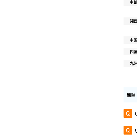
中
関
中
四
九
簡単