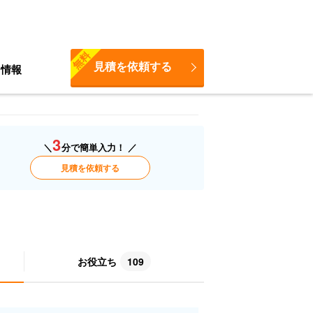
無料
見積を依頼する
ち情報
3
＼
分で簡単入力！ ／
見積を依頼する
お役立ち
109