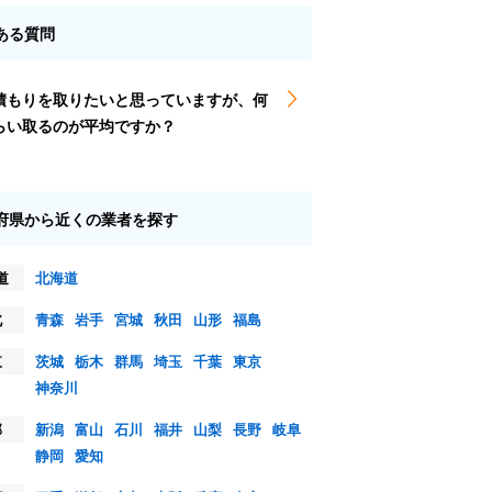
ある質問
積もりを取りたいと思っていますが、何
らい取るのが平均ですか？
府県から近くの業者を探す
道
北海道
北
青森
岩手
宮城
秋田
山形
福島
東
茨城
栃木
群馬
埼玉
千葉
東京
神奈川
部
新潟
富山
石川
福井
山梨
長野
岐阜
静岡
愛知