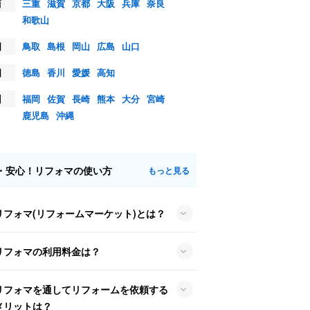
西
三重
滋賀
京都
大阪
兵庫
奈良
和歌山
国
鳥取
島根
岡山
広島
山口
国
徳島
香川
愛媛
高知
州
福岡
佐賀
長崎
熊本
大分
宮崎
鹿児島
沖縄
・安心！リフォマの使い方
もっと見る
リフォマ(リフォームマーケット)とは？
リフォマの利用料金は？
リフォマを通してリフォームを依頼する
メリットは？