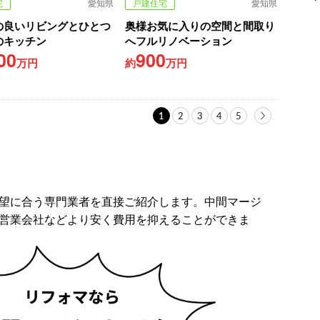
宅
愛知県
戸建住宅
愛知県
の良いリビングとひとつ
奥様お気に入りの空間と間取り
のキッチン
へフルリノベーション
00
900
万円
約
万円
1
2
3
4
5
望に合う専門業者を直接ご紹介します。中間マージ
営業会社などより安く費用を抑えることができま