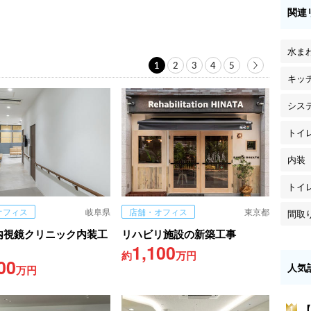
関連
水ま
1
2
3
4
5
キッ
シス
トイ
内装
トイ
オフィス
岐阜県
店舗・オフィス
東京都
間取
内視鏡クリニック内装工
リハビリ施設の新築工事
1,100
約
万円
00
人気
万円
【
1