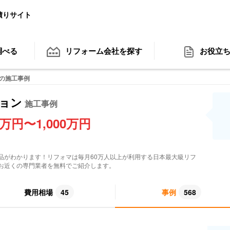
積りサイト
調べる
リフォーム会社
を探す
お役立
の施工事例
ョン
施工事例
0万円〜1,000万円
品がわかります！リフォマは毎月60万人以上が利用する日本最大級リフ
お近くの専門業者を無料でご紹介します。
費用相場
45
事例
568