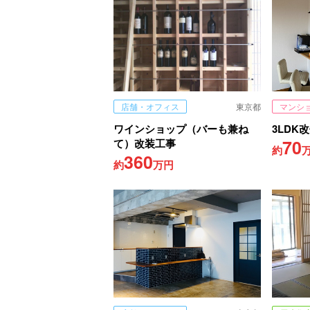
店舗・オフィス
東京都
マンシ
ワインショップ（バーも兼ね
3LDK
70
て）改装工事
約
360
約
万円