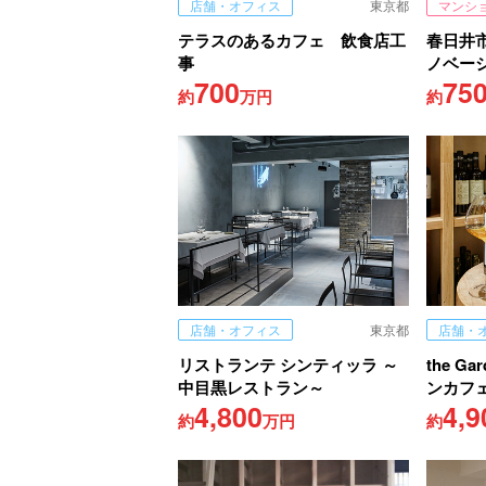
店舗・オフィス
東京都
マンシ
テラスのあるカフェ 飲食店工
春日井
事
ノベー
700
75
約
万円
約
店舗・オフィス
東京都
店舗・
リストランテ シンティッラ ～
the G
中目黒レストラン～
ンカフ
4,800
4,9
約
万円
約