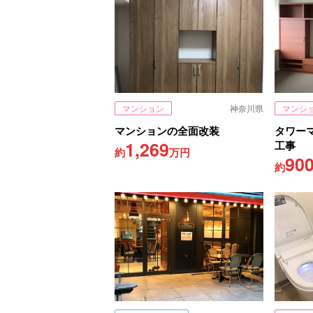
マンション
神奈川県
マンシ
マンションの全面改装
タワー
1,269
工事
約
万円
90
約