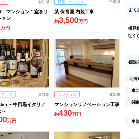
ョン
愛知県
店舗・オフィス
千葉県
よく
市 マンション１室をリ
某 保育園 内装工事
3,500
ション
約
万円
0
万円
相見
社く
都道
北海
東
オフィス
東京都
マンション
北海道
関
arden ～中目黒イタリア
マンションリノベーション工事
430
ェ～
約
万円
00
万円
中