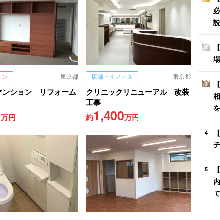
必
説
【
2
場
ョン
東京都
店舗・オフィス
東京都
【
3
マンション リフォーム
クリニックリニューアル 改装
相
工事
を
0
1,400
万円
約
万円
【
4
チ
【
5
内
て