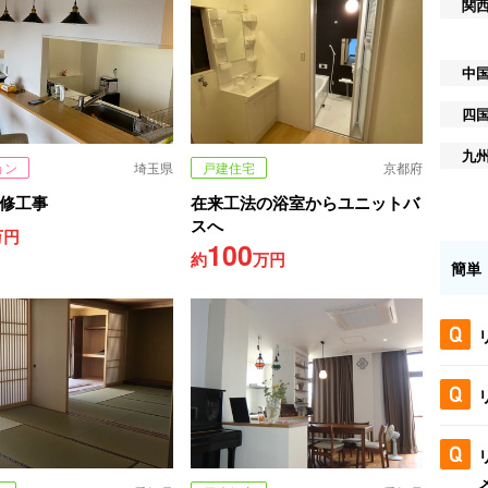
関
中
四
九
ョン
埼玉県
戸建住宅
京都府
改修工事
在来工法の浴室からユニットバ
スへ
万円
100
約
万円
簡単