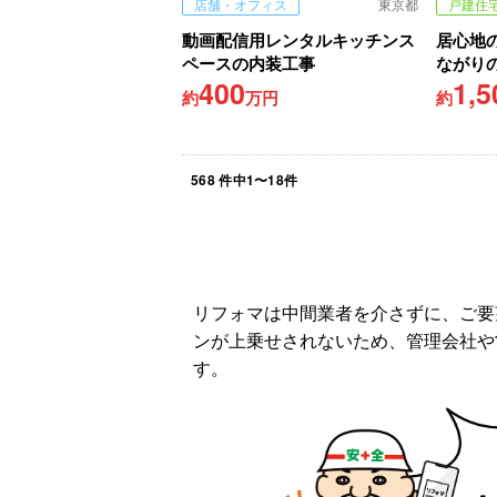
店舗・オフィス
東京都
戸建住
動画配信用レンタルキッチンス
居心地
ペースの内装工事
ながり
400
1,5
約
万円
約
568
件中
1
〜
18
件
リフォマは中間業者を介さずに、ご要
ンが上乗せされないため、管理会社や
す。