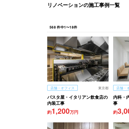
リノベーションの施工事例一覧
568
件中
1
〜
18
件
店舗・オフィス
東京都
店舗・
パスタ屋・イタリアン飲食店の
内科・
内装工事
事
1,200
3,0
約
万円
約