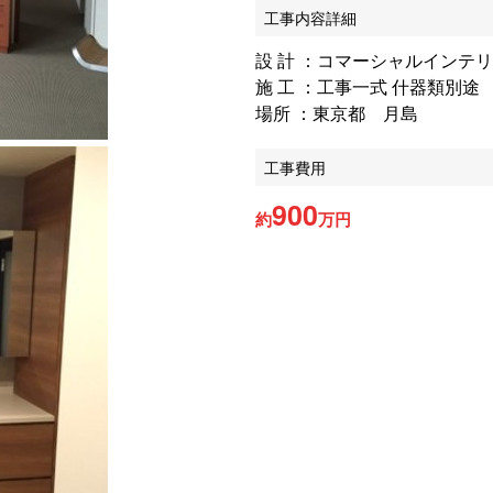
工事内容詳細
設 計 ：コマーシャルインテ
施 工 ：工事一式 什器類別途
場所 ：東京都 月島
工事費用
900
約
万円