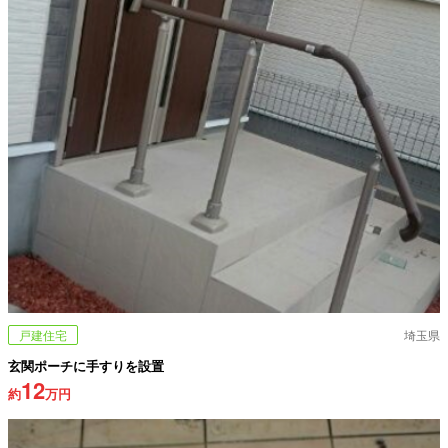
戸建住宅
埼玉県
玄関ポーチに手すりを設置
12
約
万円