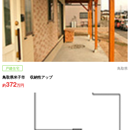
戸建住宅
鳥取県
鳥取県米子市 収納性アップ
372
約
万円