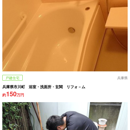
戸建住宅
兵庫県
兵庫県市川町 浴室・洗面所・玄関 リフォ－ム
150
約
万円