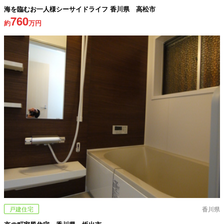
海を臨むお一人様シーサイドライフ 香川県 高松市
760
約
万円
戸建住宅
香川県