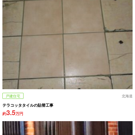
戸建住宅
北海道
テラコッタタイルの貼替工事
3.5
約
万円