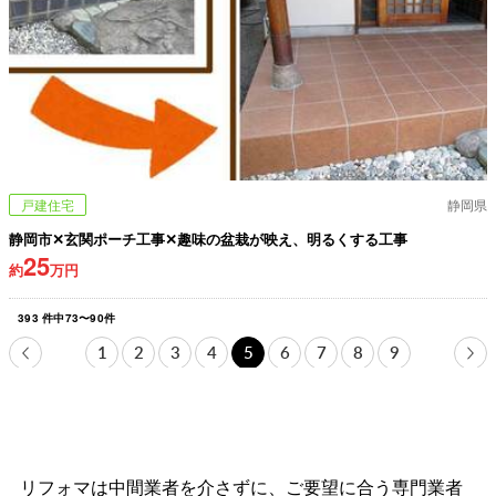
戸建住宅
静岡県
静岡市✕玄関ポーチ工事✕趣味の盆栽が映え、明るくする工事
25
約
万円
393
件中
73
〜
90
件
1
2
3
4
5
6
7
8
9
リフォマは中間業者を介さずに、ご要望に合う専門業者