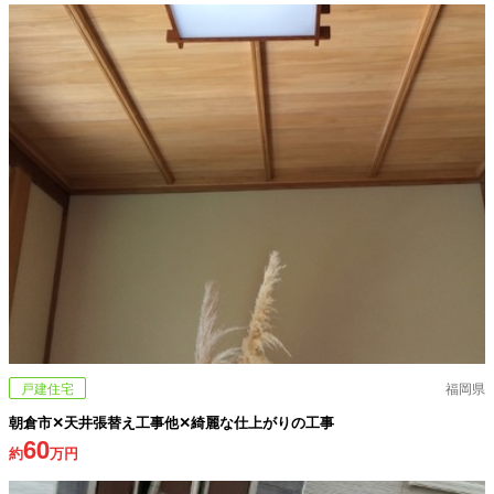
戸建住宅
福岡県
朝倉市✕天井張替え工事他✕綺麗な仕上がりの工事
60
約
万円