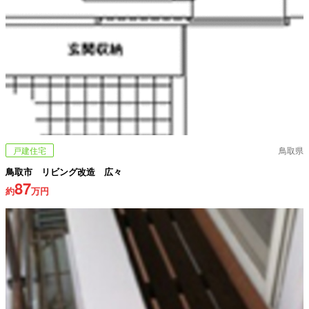
戸建住宅
鳥取県
鳥取市 リビング改造 広々
87
約
万円