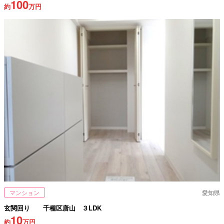
100
約
万円
マンション
愛知県
玄関回り 千種区唐山 ３LDK
10
約
万円