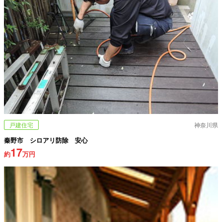
戸建住宅
神奈川県
秦野市 シロアリ防除 安心
17
約
万円