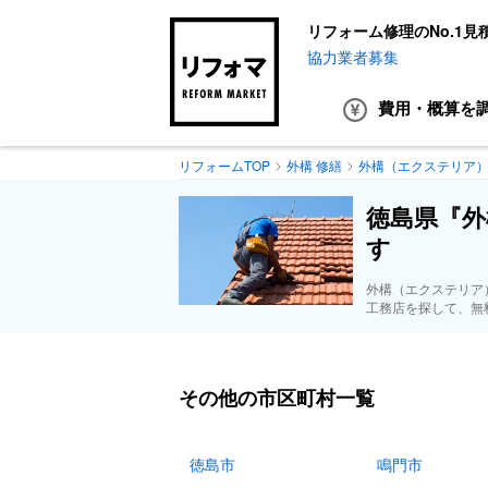
リフォーム修理のNo.1見
協力業者募集
費用・概算
を
リフォームTOP
外構 修繕
外構（エクステリア
徳島県『外
す
外構（エクステリア
工務店を探して、無
その他の市区町村一覧
徳島市
鳴門市