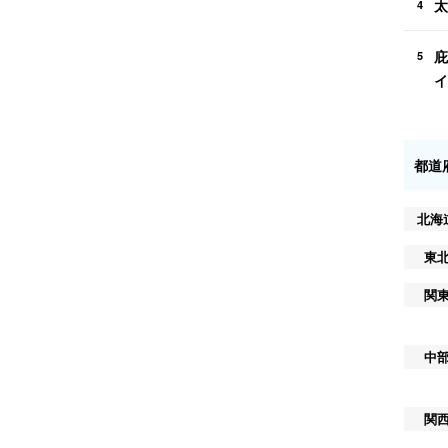
太
4
庇
5
イ
都道
北海
東
関
中
関