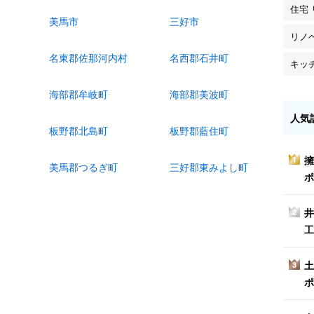
住宅
美馬市
三好市
リノ
名東郡佐那河内村
名西郡石井町
キッ
海部郡牟岐町
海部郡美波町
人気
板野郡北島町
板野郡藍住町
擁
1
美馬郡つるぎ町
三好郡東みよし町
ポ
井
2
工
土
3
ポ