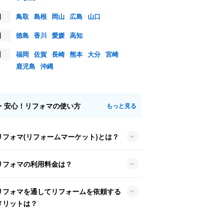
国
鳥取
島根
岡山
広島
山口
国
徳島
香川
愛媛
高知
州
福岡
佐賀
長崎
熊本
大分
宮崎
鹿児島
沖縄
・安心！リフォマの使い方
もっと見る
リフォマ(リフォームマーケット)とは？
リフォマの利用料金は？
リフォマを通してリフォームを依頼する
メリットは？