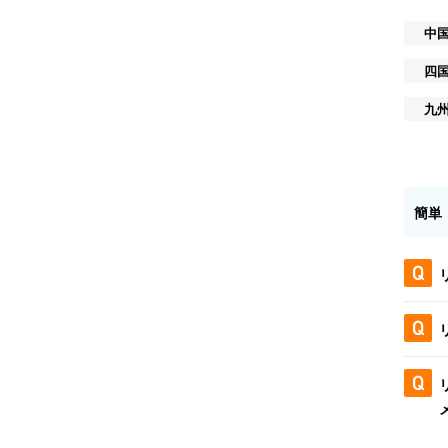
中
四
九
簡単