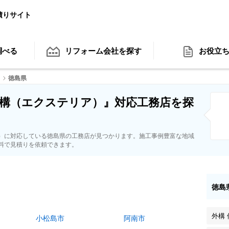
積りサイト
調べる
リフォーム会社
を探す
お役立
）
徳島県
構（エクステリア）』対応工務店を探
）に対応している徳島県の工務店が見つかります。施工事例豊富な地域
料で見積りを依頼できます。
徳島
外構 
小松島市
阿南市