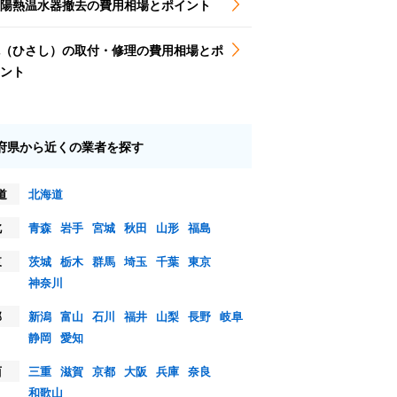
陽熱温水器撤去の費用相場とポイント
（ひさし）の取付・修理の費用相場とポ
ント
府県から近くの業者を探す
道
北海道
北
青森
岩手
宮城
秋田
山形
福島
東
茨城
栃木
群馬
埼玉
千葉
東京
神奈川
部
新潟
富山
石川
福井
山梨
長野
岐阜
静岡
愛知
西
三重
滋賀
京都
大阪
兵庫
奈良
和歌山