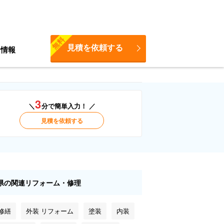
無料
見積を依頼する
ち情報
3
＼
分で簡単入力！ ／
見積を依頼する
県の関連リフォーム・修理
修繕
外装 リフォーム
塗装
内装