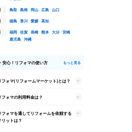
国
鳥取
島根
岡山
広島
山口
国
徳島
香川
愛媛
高知
州
福岡
佐賀
長崎
熊本
大分
宮崎
鹿児島
沖縄
・安心！リフォマの使い方
もっと見る
リフォマ(リフォームマーケット)とは？
リフォマの利用料金は？
リフォマを通してリフォームを依頼する
メリットは？