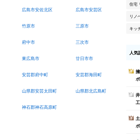
住宅
広島市安佐北区
広島市安芸区
リノ
竹原市
三原市
キッ
府中市
三次市
人気
東広島市
廿日市市
擁
1
安芸郡府中町
安芸郡海田町
ポ
山県郡安芸太田町
山県郡北広島町
井
2
工
神石郡神石高原町
土
3
ポ