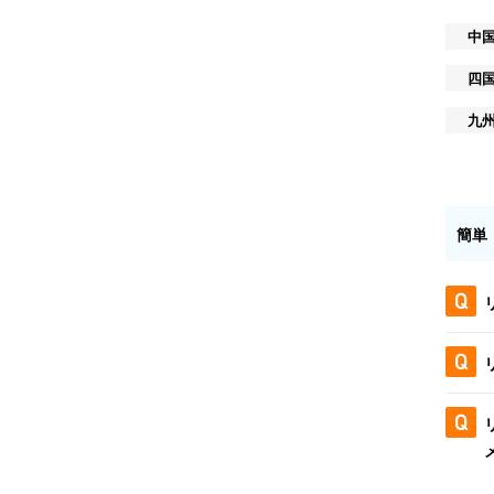
中
四
九
簡単