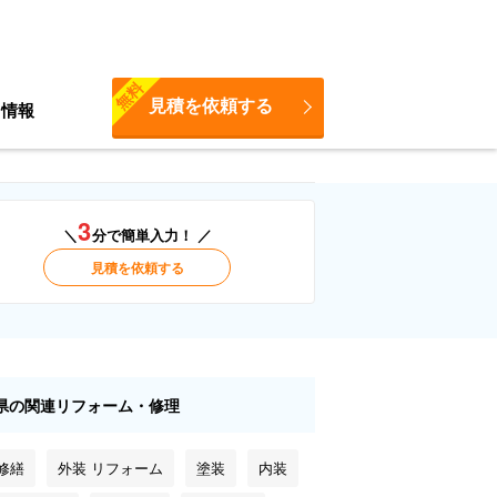
無料
見積を依頼する
ち情報
3
＼
分で簡単入力！ ／
見積を依頼する
県の関連リフォーム・修理
修繕
外装 リフォーム
塗装
内装