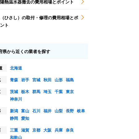
陽熱温水器撤去の費用相場とポイント
（ひさし）の取付・修理の費用相場とポ
ント
府県から近くの業者を探す
道
北海道
北
青森
岩手
宮城
秋田
山形
福島
東
茨城
栃木
群馬
埼玉
千葉
東京
神奈川
部
新潟
富山
石川
福井
山梨
長野
岐阜
静岡
愛知
西
三重
滋賀
京都
大阪
兵庫
奈良
和歌山