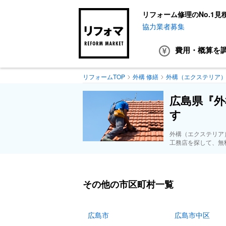
リフォーム修理のNo.1見
協力業者募集
費用・概算
を
リフォームTOP
外構 修繕
外構（エクステリア
広島県『外
す
外構（エクステリア
工務店を探して、無
その他の市区町村一覧
広島市
広島市中区