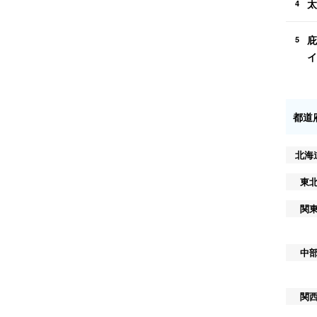
太
4
庇
5
イ
都道
北海
東
関
中
関