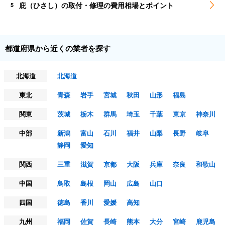
庇（ひさし）の取付・修理の費用相場とポイント
5
都道府県から近くの業者を探す
北海道
北海道
東北
青森
岩手
宮城
秋田
山形
福島
関東
茨城
栃木
群馬
埼玉
千葉
東京
神奈川
中部
新潟
富山
石川
福井
山梨
長野
岐阜
静岡
愛知
関西
三重
滋賀
京都
大阪
兵庫
奈良
和歌山
中国
鳥取
島根
岡山
広島
山口
四国
徳島
香川
愛媛
高知
九州
福岡
佐賀
長崎
熊本
大分
宮崎
鹿児島