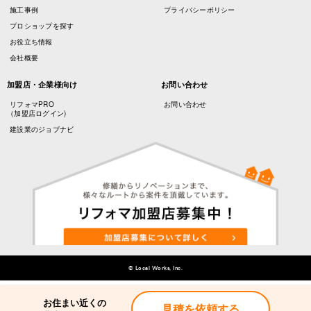
施工事例
プライバシーポリシー
プロショップを探す
お役立ち情報
会社概要
加盟店・企業様向け
お問い合わせ
リフォマPRO
お問い合わせ
（加盟店ログイン)
建設業のジョブナビ
© Local Works, Inc.
お住まい近くの
お住まい近くの
見積を依頼する
見積を依頼する