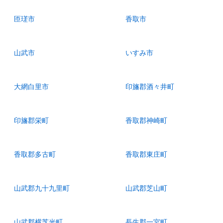
匝瑳市
香取市
山武市
いすみ市
大網白里市
印旛郡酒々井町
印旛郡栄町
香取郡神崎町
香取郡多古町
香取郡東庄町
山武郡九十九里町
山武郡芝山町
山武郡横芝光町
長生郡一宮町