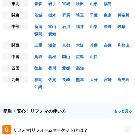
東北
青森
岩手
宮城
秋田
山形
福島
関東
茨城
栃木
群馬
埼玉
千葉
東京
神奈川
中部
新潟
富山
石川
福井
山梨
長野
岐阜
静岡
愛知
関西
三重
滋賀
京都
大阪
兵庫
奈良
和歌山
中国
鳥取
島根
岡山
広島
山口
四国
徳島
香川
愛媛
高知
九州
福岡
佐賀
長崎
熊本
大分
宮崎
鹿児島
沖縄
簡単・安心！リフォマの使い方
もっと見る
リフォマ(リフォームマーケット)とは？