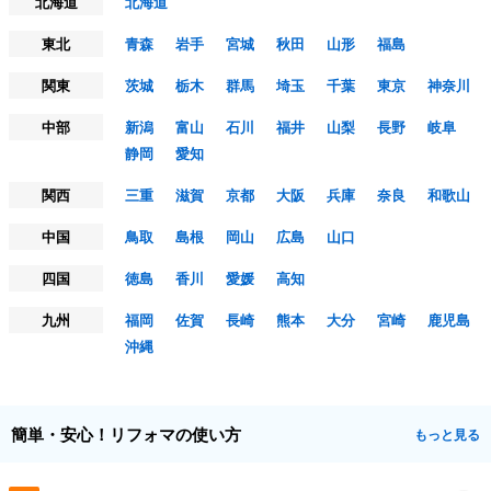
北海道
北海道
東北
青森
岩手
宮城
秋田
山形
福島
関東
茨城
栃木
群馬
埼玉
千葉
東京
神奈川
中部
新潟
富山
石川
福井
山梨
長野
岐阜
静岡
愛知
関西
三重
滋賀
京都
大阪
兵庫
奈良
和歌山
中国
鳥取
島根
岡山
広島
山口
四国
徳島
香川
愛媛
高知
九州
福岡
佐賀
長崎
熊本
大分
宮崎
鹿児島
沖縄
簡単・安心！リフォマの使い方
もっと見る