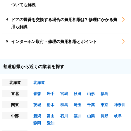
ついても解説
ドアの蝶番を交換する場合の費用相場は? 修理にかかる費
4
用も解説
インターホン取付・修理の費用相場とポイント
5
都道府県から近くの業者を探す
北海道
北海道
東北
青森
岩手
宮城
秋田
山形
福島
関東
茨城
栃木
群馬
埼玉
千葉
東京
神奈川
中部
新潟
富山
石川
福井
山梨
長野
岐阜
静岡
愛知