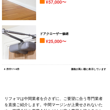
57,000〜
ドアクローザー修繕
25,000〜
4
件中
1
〜
4
件
価格が高い順に表示しています
リフォマは中間業者を介さずに、ご要望に合う専門業者
を直接ご紹介します。中間マージンが上乗せされないた