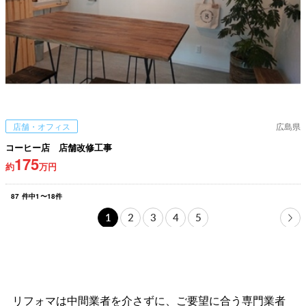
店舗・オフィス
広島県
コーヒー店 店舗改修工事
175
約
万円
87
件中
1
〜
18
件
1
2
3
4
5
リフォマは中間業者を介さずに、ご要望に合う専門業者