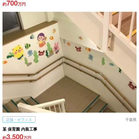
700
約
万円
店舗・オフィス
千葉県
某 保育園 内装工事
3,500
約
万円