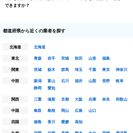
できますか？
都道府県から近くの業者を探す
北海道
北海道
東北
青森
岩手
宮城
秋田
山形
福島
関東
茨城
栃木
群馬
埼玉
千葉
東京
神奈川
中部
新潟
富山
石川
福井
山梨
長野
岐阜
静岡
愛知
関西
三重
滋賀
京都
大阪
兵庫
奈良
和歌山
中国
鳥取
島根
岡山
広島
山口
四国
徳島
香川
愛媛
高知
九州
福岡
佐賀
長崎
熊本
大分
宮崎
鹿児島