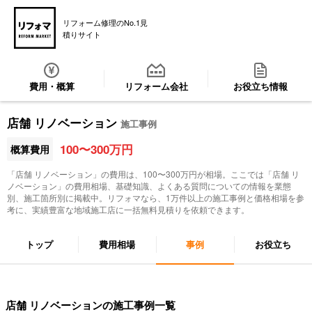
リフォーム修理のNo.1見
積りサイト
費用・概算
リフォーム会社
お役立ち情報
店舗 リノベーション
施工事例
100〜300万円
概算費用
「
店舗 リノベーション
」の費用は、100〜300万円が相場。ここでは「
店舗 リ
ノベーション
」の費用相場、基礎知識、よくある質問についての情報を業態
別、施工箇所別に掲載中。リフォマなら、1万件以上の施工事例と価格相場を参
考に、実績豊富な地域施工店に一括無料見積りを依頼できます。
トップ
費用相場
事例
お役立ち
店舗 リノベーションの施工事例一覧