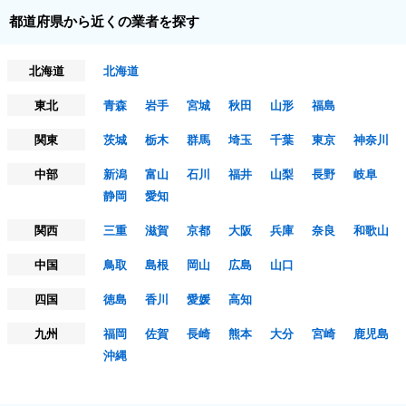
都道府県から近くの業者を探す
北海道
北海道
東北
青森
岩手
宮城
秋田
山形
福島
関東
茨城
栃木
群馬
埼玉
千葉
東京
神奈川
中部
新潟
富山
石川
福井
山梨
長野
岐阜
静岡
愛知
関西
三重
滋賀
京都
大阪
兵庫
奈良
和歌山
中国
鳥取
島根
岡山
広島
山口
四国
徳島
香川
愛媛
高知
九州
福岡
佐賀
長崎
熊本
大分
宮崎
鹿児島
沖縄