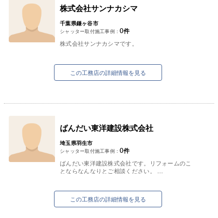
株式会社サンナカシマ
千葉県鎌ヶ谷市
0
件
シャッター取付施工事例：
株式会社サンナカシマです。
この工務店の詳細情報を見る
ばんだい東洋建設株式会社
埼玉県羽生市
0
件
シャッター取付施工事例：
ばんだい東洋建設株式会社です。リフォームのこ
とならなんなりとご相談ください。
東京・埼玉・福島にて様々なお客様のご相談に応
【主な受賞歴】
じております。
...
この工務店の詳細情報を見る