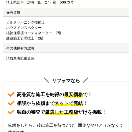
埼玉県知事 許可（般一27）第 60073号
保有資格
ビルクリーニング技能士
ハウスインスペクター
福祉住環境コーディネーター 2級
建築施工管理技士 2級
その他保有許認可
請負業者賠償責任
リフォマなら
高品質な施工を納得の
最安価格
で！
相談から依頼まで
ネットで完結
！
独自の審査で
厳選した工務店
だけを掲載！
依頼をしたら、後は施工を待つだけ！面倒なやりとりがなくて
簡単です。