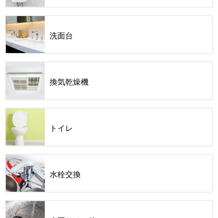
洗面台
換気乾燥機
トイレ
水栓交換